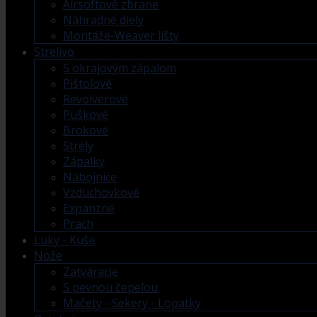
Airsoftové zbrane
Náhradné diely
Montáže-Weaver lišty
Strelivo
S okrajovým zápalom
Pištoľové
Revolverové
Puškové
Brokové
Strely
Zápalky
Nábojnice
Vzduchovkové
Expanzné
Prach
Luky - Kuše
Nože
Zatváracie
S pevnou čepeľou
Mačety - Sekery - Lopatky