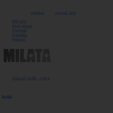
Vitajte, môžete sa
prihlásiť
alebo
vytvoriť účet
Môj účet
Moje priania
Porovnáť
Pokladňa
Prihlásiť
Nákupný košík -
0,00 €
Naposledy pridané položky
Košík
produkt
(prázdne)