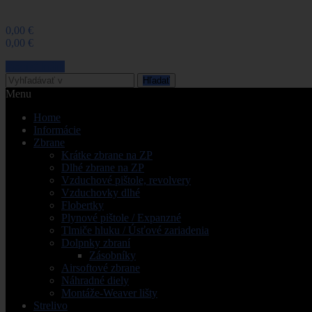
Žiadne produkty
0,00 €
Poštovné
0,00 €
Spolu
Pozrieť košik
Hľadať
Menu
Home
Informácie
Zbrane
Krátke zbrane na ZP
Dlhé zbrane na ZP
Vzduchové pištole, revolvery
Vzduchovky dlhé
Flobertky
Plynové pištole / Expanzné
Tlmiče hluku / Úsťové zariadenia
Dolpnky zbraní
Zásobníky
Airsoftové zbrane
Náhradné diely
Montáže-Weaver lišty
Strelivo