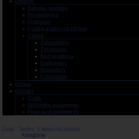
Ostatné
Baterky, svietidlá
Pyrotechnika
Prebíjanie
Puzdra a tašky na zbrane
Optika
Ďalekohľady
Termovízia
Nočné videnia
Diaľkomery
Kolimátory
Puškohľady
Optika
Kontakt
O nás
Obchodné podmienky
Prepravné podmienky
Úvod
>
Strelivo
>
S okrajovým zápalom
>
22LR BLAZER CCI
Obchod
Kategória