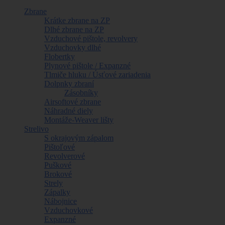
Zbrane
Krátke zbrane na ZP
Dlhé zbrane na ZP
Vzduchové pištole, revolvery
Vzduchovky dlhé
Flobertky
Plynové pištole / Expanzné
Tlmiče hluku / Úsťové zariadenia
Dolpnky zbraní
Zásobníky
Airsoftové zbrane
Náhradné diely
Montáže-Weaver lišty
Strelivo
S okrajovým zápalom
Pištoľové
Revolverové
Puškové
Brokové
Strely
Zápalky
Nábojnice
Vzduchovkové
Expanzné