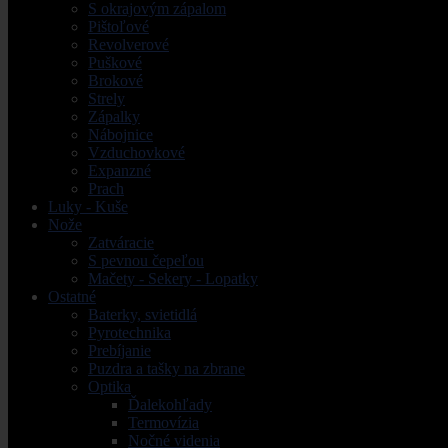
S okrajovým zápalom
Pištoľové
Revolverové
Puškové
Brokové
Strely
Zápalky
Nábojnice
Vzduchovkové
Expanzné
Prach
Luky - Kuše
Nože
Zatváracie
S pevnou čepeľou
Mačety - Sekery - Lopatky
Ostatné
Baterky, svietidlá
Pyrotechnika
Prebíjanie
Puzdra a tašky na zbrane
Optika
Ďalekohľady
Termovízia
Nočné videnia