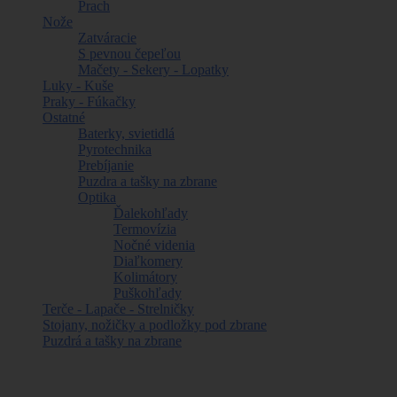
Prach
Nože
Zatváracie
S pevnou čepeľou
Mačety - Sekery - Lopatky
Luky - Kuše
Praky - Fúkačky
Ostatné
Baterky, svietidlá
Pyrotechnika
Prebíjanie
Puzdra a tašky na zbrane
Optika
Ďalekohľady
Termovízia
Nočné videnia
Diaľkomery
Kolimátory
Puškohľady
Terče - Lapače - Strelničky
Stojany, nožičky a podložky pod zbrane
Puzdrá a tašky na zbrane
Najpredávanejšie