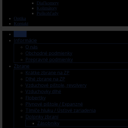
Diaľkomery
Kolimátory
Puškohľady
Optika
Kontakt
Home
Informácie
O nás
Obchodné podmienky
Prepravné podmienky
Zbrane
Krátke zbrane na ZP
Dlhé zbrane na ZP
Vzduchové pištole, revolvery
Vzduchovky dlhé
Flobertky
Plynové pištole / Expanzné
Tlmiče hluku / Úsťové zariadenia
Dolpnky zbraní
Zásobníky