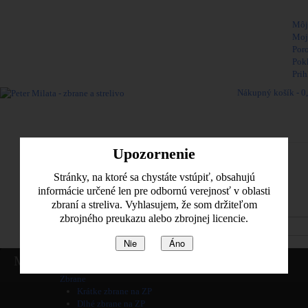
Vitajte,
Môj
Moj
Por
Pok
Prih
Nákupný košík -
0
Naposledy pridané pol
Žiadne produkty
Upozornenie
Poštovné
Spolu
Stránky, na ktoré sa chystáte vstúpiť, obsahujú
informácie určené len pre odbornú verejnosť v oblasti
Pozrieť košik
zbraní a streliva. Vyhlasujem, že som držiteľom
zbrojného preukazu alebo zbrojnej licencie.
Nie
Áno
Home
Menu
Informácie
Zbrane
Krátke zbrane na ZP
Dlhé zbrane na ZP