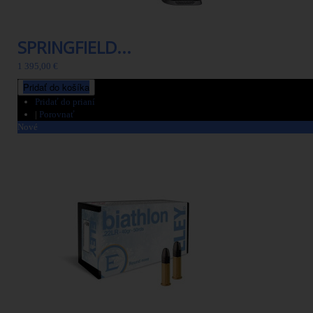
SPRINGFIELD...
1 395,00 €
Pridať do košíka
Pridať do prianí
|
Porovnať
Nové