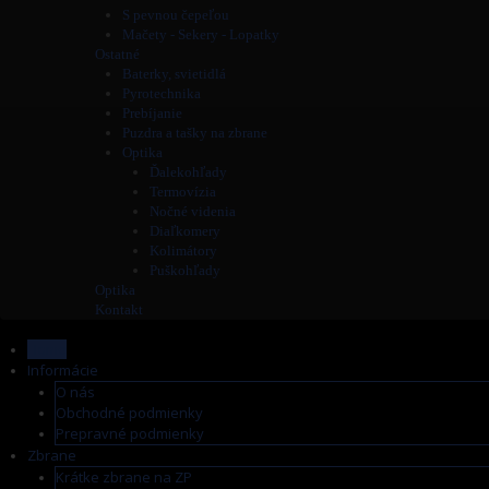
S pevnou čepeľou
Mačety - Sekery - Lopatky
Ostatné
Baterky, svietidlá
Pyrotechnika
Prebíjanie
Puzdra a tašky na zbrane
Optika
Ďalekohľady
Termovízia
Nočné videnia
Diaľkomery
Kolimátory
Puškohľady
Optika
Kontakt
Home
Informácie
O nás
Obchodné podmienky
Prepravné podmienky
Zbrane
Krátke zbrane na ZP