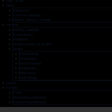
Luky - Kuše
Nože
Zatváracie
S pevnou čepeľou
Mačety - Sekery - Lopatky
Ostatné
Baterky, svietidlá
Pyrotechnika
Prebíjanie
Puzdra a tašky na zbrane
Optika
Ďalekohľady
Termovízia
Nočné videnia
Diaľkomery
Kolimátory
Puškohľady
Optika
Kontakt
O nás
Obchodné podmienky
Prepravné podmienky