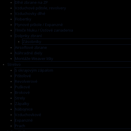
Dlhé zbrane na ZP
Vzduchové pištole, revolvery
Vzduchovky dlhé
Flobertky
Plynové pištole / Expanzné
Tlmiče hluku / Úsťové zariadenia
Dolpnky zbraní
Zásobníky
Airsoftové zbrane
Náhradné diely
Montáže-Weaver lišty
Strelivo
S okrajovým zápalom
Pištoľové
Revolverové
Puškové
Brokové
Strely
Zápalky
Nábojnice
Vzduchovkové
Expanzné
Prach