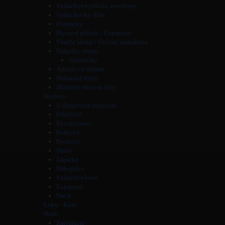
Vzduchové pištole, revolvery
Vzduchovky dlhé
Flobertky
Plynové pištole / Expanzné
Tlmiče hluku / Úsťové zariadenia
Dolpnky zbraní
Zásobníky
Airsoftové zbrane
Náhradné diely
Montáže-Weaver lišty
Strelivo
S okrajovým zápalom
Pištoľové
Revolverové
Puškové
Brokové
Strely
Zápalky
Nábojnice
Vzduchovkové
Expanzné
Prach
Luky - Kuše
Nože
Zatváracie