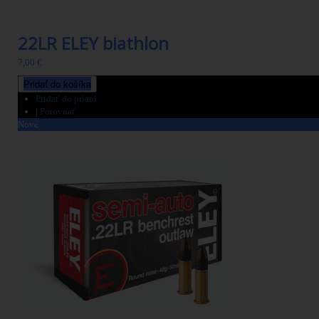
22LR ELEY biathlon
7,00 €
Pridať do košíka
Pridať do prianí
|
Porovnať
Nové