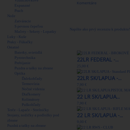
Vzduchovkové
Komentáre
Expanzné
Prach
Podľa § 14a zákona o strelných zbrania
Nože
túto položku nie je možné predávať 
Zatváracie
Nákup môžete uskutočniť iba osobne.
S pevnou čepeľou
Napíšte ako prvý recenziu k produktu!
Mačety - Sekery - Lopatky
Luky - Kuše
Praky - Fúkačky
30 Ďalšie produkty
Ostatné
Baterky, svietidlá
Pyrotechnika
22LR FEDERAL -...
Prebíjanie
25,00 €
Puzdra a tašky na zbrane
Optika
22LR SK/LAPUA -...
Ďalekohľady
Termovízia
7,90 €
Nočné videnia
Diaľkomery
22 LR SK/LAPUA...
Kolimátory
7,90 €
Puškohľady
Terče - Lapače - Strelničky
22 LR SK/LAPUA -...
Stojany, nožičky a podložky pod
zbrane
9,00 €
Puzdrá a tašky na zbrane