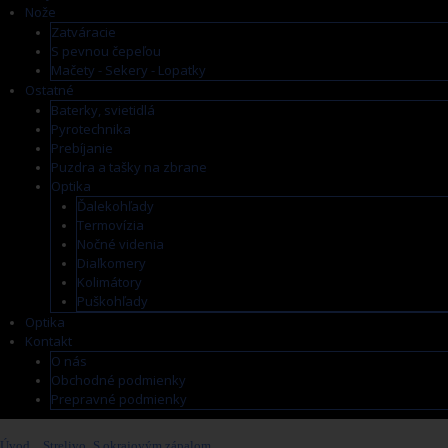
Nože
Zatváracie
S pevnou čepeľou
Mačety - Sekery - Lopatky
Ostatné
Baterky, svietidlá
Pyrotechnika
Prebíjanie
Puzdra a tašky na zbrane
Optika
Ďalekohľady
Termovízia
Nočné videnia
Diaľkomery
Kolimátory
Puškohľady
Optika
Kontakt
O nás
Obchodné podmienky
Prepravné podmienky
Úvod
>
Strelivo
>
S okrajovým zápalom
>
22LR NORMA TAC-22