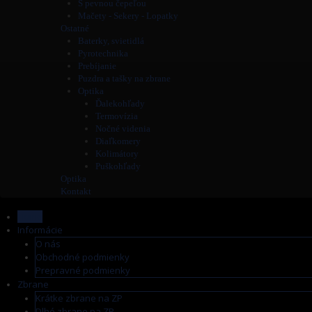
S pevnou čepeľou
Mačety - Sekery - Lopatky
Ostatné
Baterky, svietidlá
Pyrotechnika
Prebíjanie
Puzdra a tašky na zbrane
Optika
Ďalekohľady
Termovízia
Nočné videnia
Diaľkomery
Kolimátory
Puškohľady
Optika
Kontakt
Home
Informácie
O nás
Obchodné podmienky
Prepravné podmienky
Zbrane
Krátke zbrane na ZP
Dlhé zbrane na ZP