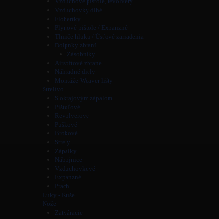
Vzduchové pištole, revolvery
Vzduchovky dlhé
Flobertky
Plynové pištole / Expanzné
Tlmiče hluku / Úsťové zariadenia
Dolpnky zbraní
Zásobníky
Airsoftové zbrane
Náhradné diely
Montáže-Weaver lišty
Strelivo
S okrajovým zápalom
Pištoľové
Revolverové
Puškové
Brokové
Strely
Zápalky
Nábojnice
Vzduchovkové
Expanzné
Prach
Luky - Kuše
Nože
Zatváracie