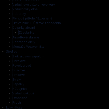
Vzduchové pištole, revolvery
Vzduchovky dlhé
Flobertky
Plynové pištole / Expanzné
Tlmiče hluku / Úsťové zariadenia
Dolpnky zbraní
Zásobníky
Airsoftové zbrane
Náhradné diely
Montáže-Weaver lišty
Strelivo
S okrajovým zápalom
Pištoľové
Revolverové
Puškové
Brokové
Strely
Zápalky
Nábojnice
Vzduchovkové
Expanzné
Prach
Luky - Kuše