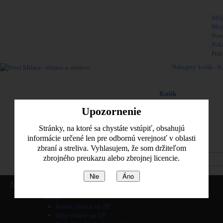
Vitajte,
Môj
Moj
Por
Pok
Prih
Nákupný košík -
0
Naposledy pridané pol
Košík
produkt
(prázdne)
Upozornenie
Žiadne produkty
0,00 €
Poštovné
Stránky, na ktoré sa chystáte vstúpiť, obsahujú
0,00 €
Spolu
informácie určené len pre odbornú verejnosť v oblasti
zbraní a streliva. Vyhlasujem, že som držiteľom
Pozrieť košik
zbrojného preukazu alebo zbrojnej licencie.
Nie
Áno
Home
Menu
Informácie
Zbrane
Krátke zbrane na ZP
Dlhé zbrane na ZP