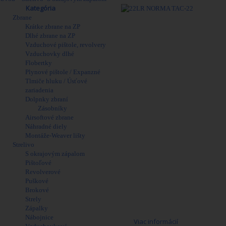
Obchod
Kategória
Zbrane
Viac
Krátke zbrane na ZP
Dlhé zbrane na ZP
Vzduchové pištole, revolvery
Vzduchovky dlhé
Flobertky
Plynové pištole / Expanzné
Tlmiče hluku / Úsťové
zariadenia
Dolpnky zbraní
Zásobníky
Airsoftové zbrane
Náhradné diely
Montáže-Weaver lišty
Strelivo
S okrajovým zápalom
Pištoľové
Revolverové
Puškové
Brokové
Strely
Zápalky
Nábojnice
Viac informácií