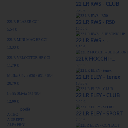
22 LR RWS - CLUB
6,70 €
Najpredávanejšie
22 LR RWS - R50
22LR BLAZER CCI
15,50 €
5,54 €
22 LR RWS -...
22LR MINI-MAG HP CCI
8,50 €
13,33 €
22LR FIOCCHI -...
22LR VELOCITOR HP CCI
6,66 €
11,79 €
Muška Slávia 630 / 631 / 634
22 LR ELEY - tenex
28,70 €
18,80 €
Lučík Slávia 631/634
22 LR ELEY - CLUB
12,00 €
9,00 €
Výrobcovia
podľa
22 LR ELEY - SPORT
A-TEC
A.UBERTI
7,20 €
ALFA PROJ