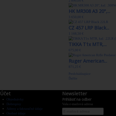
2 890,00 €
HK MR308 A3 20",...
3 650,00 €
CZ 457 LRP Black...
1 168,50 €
TIKKA T1x MTR,...
675,00 €
Ruger American...
871,25 €
Predchádzajúce
Ďalšie
Účet
Newsletter
Prihlásiť na odber
Objednávky
Dobropisy
Vaša e-mailová adresa
Adresy a fakturačné údaje
Osobné údaje