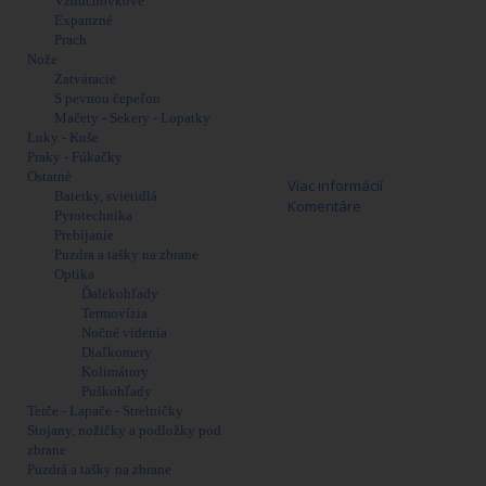
Vzduchovkové
Expanzné
Prach
Nože
Zatváracie
S pevnou čepeľou
Mačety - Sekery - Lopatky
Luky - Kuše
Praky - Fúkačky
Ostatné
Viac informácií
Baterky, svietidlá
Komentáre
Pyrotechnika
Prebíjanie
SAINT® Victor od Springfield Armory
Puzdra a tašky na zbrane
Celohlinníkové robustné predpažbie
Optika
tých, ktorí strieľajú s úchopom cez 
Ďalekohľady
spoľahlivosť. Horná aj spodná čať te
Termovízia
Prémiová plochá spúšť potiahnutá nik
Nočné videnia
hlavne a zmierňuje spätný ráz. Dĺžkov
Diaľkomery
PMAG®, zámok a puzdro na zbraň.
Kolimátory
PARAMETRE:
Puškohľady
Dĺžka hlavne: 406 mm (16")
Terče - Lapače - Strelničky
Celková dĺžka: 876-959 mm
Stojany, nožičky a podložky pod
Kapacita zásobníka: 10
zbrane
Stúpanie vývrtu hlavne: 1:10"
Puzdrá a tašky na zbrane
Picatinny lišta: Ano