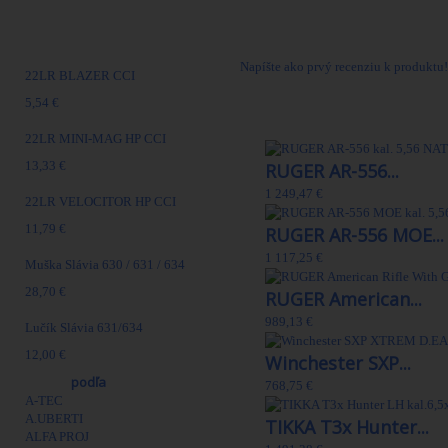
Hlaveň: LW Profile CMV, Melonite®
Pažba: BCMGUNFIGHTER™ Mod 0
Najpredávanejšie
Hmotnosť: 3.5 kg
Napíšte ako prvý recenziu k produktu!
22LR BLAZER CCI
5,54 €
30 Ďalšie produkty
22LR MINI-MAG HP CCI
13,33 €
RUGER AR-556...
1 249,47 €
22LR VELOCITOR HP CCI
11,79 €
RUGER AR-556 MOE...
1 117,25 €
Muška Slávia 630 / 631 / 634
28,70 €
RUGER American...
989,13 €
Lučík Slávia 631/634
12,00 €
Winchester SXP...
Výrobcovia
podľa
768,75 €
A-TEC
A.UBERTI
TIKKA T3x Hunter...
ALFA PROJ