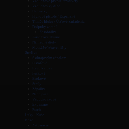
Vzduchové pištole, revolvery
Vzduchovky dlhé
Flobertky
Plynové pištole / Expanzné
Tlmiče hluku / Úsťové zariadenia
Dolpnky zbraní
Zásobníky
Airsoftové zbrane
Náhradné diely
Montáže-Weaver lišty
Strelivo
S okrajovým zápalom
Pištoľové
Revolverové
Puškové
Brokové
Strely
Zápalky
Nábojnice
Vzduchovkové
Expanzné
Prach
Luky - Kuše
Nože
Zatváracie