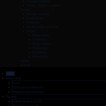
S pevnou čepeľou
Mačety - Sekery - Lopatky
Ostatné
Baterky, svietidlá
Pyrotechnika
Prebíjanie
Puzdra a tašky na zbrane
Optika
Ďalekohľady
Termovízia
Nočné videnia
Diaľkomery
Kolimátory
Puškohľady
Optika
Kontakt
Home
Informácie
O nás
Obchodné podmienky
Prepravné podmienky
Zbrane
Krátke zbrane na ZP
Dlhé zbrane na ZP