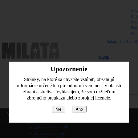
Vitajte,
Môj
Moj
Por
Pok
Prih
Nákupný košík -
0
Naposledy pridané pol
Košík
produkt
(prázdne)
Upozornenie
Žiadne produkty
0,00 €
Poštovné
Stránky, na ktoré sa chystáte vstúpiť, obsahujú
0,00 €
Spolu
informácie určené len pre odbornú verejnosť v oblasti
zbraní a streliva. Vyhlasujem, že som držiteľom
Pozrieť košik
zbrojného preukazu alebo zbrojnej licencie.
Nie
Áno
Home
Menu
Informácie
Zbrane
Krátke zbrane na ZP
Dlhé zbrane na ZP