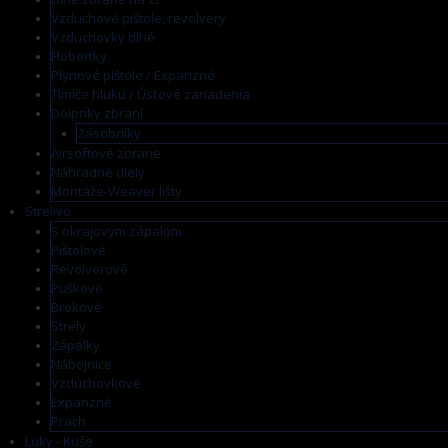
Vzduchové pištole, revolvery
Vzduchovky dlhé
Flobertky
Plynové pištole / Expanzné
Tlmiče hluku / Úsťové zariadenia
Dolpnky zbraní
Zásobníky
Airsoftové zbrane
Náhradné diely
Montáže-Weaver lišty
Strelivo
S okrajovým zápalom
Pištoľové
Revolverové
Puškové
Brokové
Strely
Zápalky
Nábojnice
Vzduchovkové
Expanzné
Prach
Luky - Kuše