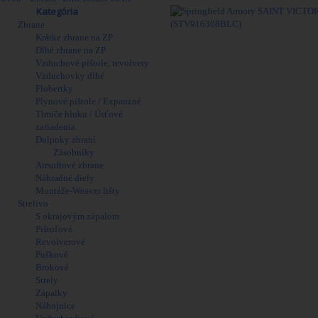
Obchod
Kategória
Zbrane
Krátke zbrane na ZP
Viac
Dlhé zbrane na ZP
Vzduchové pištole, revolvery
Vzduchovky dlhé
Flobertky
Plynové pištole / Expanzné
Tlmiče hluku / Úsťové
zariadenia
Dolpnky zbraní
Zásobníky
Airsoftové zbrane
Náhradné diely
Montáže-Weaver lišty
Strelivo
S okrajovým zápalom
Pištoľové
Revolverové
Puškové
Brokové
Strely
Zápalky
Nábojnice