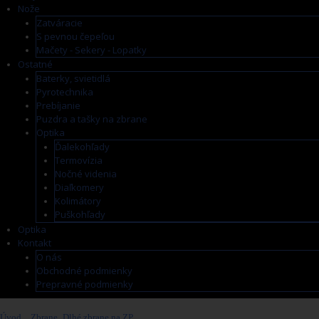
Nože
Zatváracie
S pevnou čepeľou
Mačety - Sekery - Lopatky
Ostatné
Baterky, svietidlá
Pyrotechnika
Prebíjanie
Puzdra a tašky na zbrane
Optika
Ďalekohľady
Termovízia
Nočné videnia
Diaľkomery
Kolimátory
Puškohľady
Optika
Kontakt
O nás
Obchodné podmienky
Prepravné podmienky
Úvod
>
Zbrane
>
Dlhé zbrane na ZP
>
Springfield Armory SAINT VICTOR 16", kal.