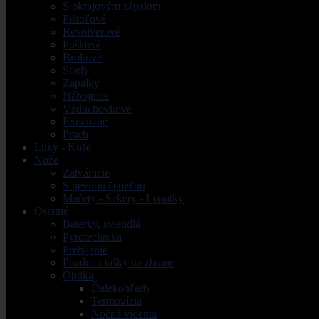
S okrajovým zápalom
Pištoľové
Revolverové
Puškové
Brokové
Strely
Zápalky
Nábojnice
Vzduchovkové
Expanzné
Prach
Luky - Kuše
Nože
Zatváracie
S pevnou čepeľou
Mačety - Sekery - Lopatky
Ostatné
Baterky, svietidlá
Pyrotechnika
Prebíjanie
Puzdra a tašky na zbrane
Optika
Ďalekohľady
Termovízia
Nočné videnia