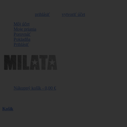
Vitajte, môžete sa
prihlásiť
alebo
vytvoriť účet
Môj účet
Moje priania
Porovnáť
Pokladňa
Prihlásiť
Nákupný košík -
0,00 €
Naposledy pridané položky
Košík
produkt
(prázdne)