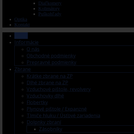
Diaľkomery
Kolimátory
Puškohľady
Optika
Kontakt
Home
Informácie
O nás
Obchodné podmienky
Prepravné podmienky
Zbrane
Krátke zbrane na ZP
Dlhé zbrane na ZP
Vzduchové pištole, revolvery
Vzduchovky dlhé
Flobertky
Plynové pištole / Expanzné
Tlmiče hluku / Úsťové zariadenia
Dolpnky zbraní
Zásobníky