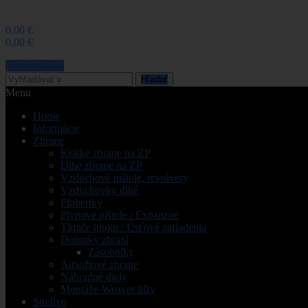
Žiadne produkty
0,00 €
Poštovné
0,00 €
Spolu
Pozrieť košik
Hľadať
Menu
Home
Informácie
Zbrane
Krátke zbrane na ZP
Dlhé zbrane na ZP
Vzduchové pištole, revolvery
Vzduchovky dlhé
Flobertky
Plynové pištole / Expanzné
Tlmiče hluku / Úsťové zariadenia
Dolpnky zbraní
Zásobníky
Airsoftové zbrane
Náhradné diely
Montáže-Weaver lišty
Strelivo