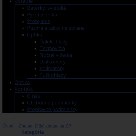
Ostatné
Baterky, svietidlá
Pyrotechnika
Prebíjanie
Puzdra a tašky na zbrane
Optika
Ďalekohľady
Termovízia
Nočné videnia
Diaľkomery
Kolimátory
Puškohľady
Optika
Kontakt
O nás
Obchodné podmienky
Prepravné podmienky
Úvod
>
Zbrane
>
Dlhé zbrane na ZP
>
HK MR223 A3 11", kal. .22
Obchod
Kategória