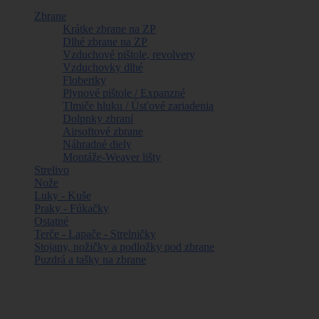
Zbrane
Krátke zbrane na ZP
Dlhé zbrane na ZP
Vzduchové pištole, revolvery
Vzduchovky dlhé
Flobertky
Plynové pištole / Expanzné
Tlmiče hluku / Úsťové zariadenia
Dolpnky zbraní
Airsoftové zbrane
Náhradné diely
Montáže-Weaver lišty
Strelivo
Nože
Luky - Kuše
Praky - Fúkačky
Ostatné
Terče - Lapače - Strelničky
Stojany, nožičky a podložky pod zbrane
Puzdrá a tašky na zbrane
Najpredávanejšie