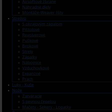
Airsoftové zbrane
Náhradné diely
Montáže-Weaver lišty
Strelivo
S okrajovým zápalom
Pištoľové
Revolverové
Puškové
Brokové
Strely
Zápalky
Nábojnice
Vzduchovkové
Expanzné
Prach
Luky - Kuše
Nože
Zatváracie
S pevnou čepeľou
Mačety - Sekery - Lopatky