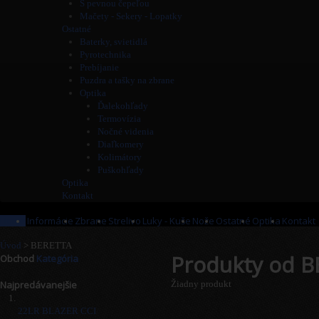
S pevnou čepeľou
Mačety - Sekery - Lopatky
Ostatné
Baterky, svietidlá
Pyrotechnika
Prebíjanie
Puzdra a tašky na zbrane
Optika
Ďalekohľady
Termovízia
Nočné videnia
Diaľkomery
Kolimátory
Puškohľady
Optika
Kontakt
Home
Informácie
Zbrane
Strelivo
Luky - Kuše
Nože
Ostatné
Optika
Kontakt
Úvod
>
BERETTA
Produkty od 
Obchod
Kategória
Najpredávanejšie
Žiadny produkt
22LR BLAZER CCI