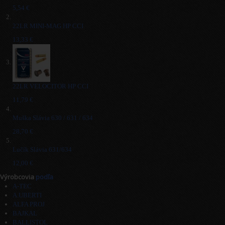
5,54 €
22LR MINI-MAG HP CCI
13,33 €
22LR VELOCITOR HP CCI
11,79 €
Muška Slávia 630 / 631 / 634
28,70 €
Lučík Slávia 631/634
12,00 €
Výrobcovia
podľa
A-TEC
A.UBERTI
ALFA PROJ
BAJKAL
BALLISTOL