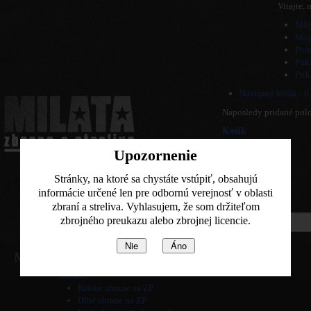
Vitajte,
Môj
Moj
Por
Pok
Prih
Nákupný košík -
0
Naposledy pridané pol
Košík
produkt
(prázdne)
Upozornenie
Žiadne produkty
0,00 €
Poštovné
Stránky, na ktoré sa chystáte vstúpiť, obsahujú
0,00 €
Spolu
informácie určené len pre odbornú verejnosť v oblasti
zbraní a streliva. Vyhlasujem, že som držiteľom
Pozrieť košik
zbrojného preukazu alebo zbrojnej licencie.
Nie
Áno
Home
Menu
Informácie
Zbrane
Krátke zbrane na ZP
Dlhé zbrane na ZP