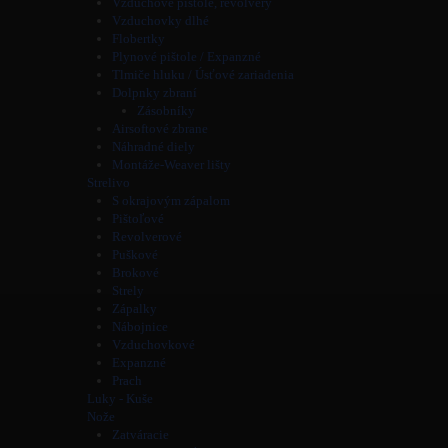
Vzduchové pištole, revolvery
Vzduchovky dlhé
Flobertky
Plynové pištole / Expanzné
Tlmiče hluku / Úsťové zariadenia
Dolpnky zbraní
Zásobníky
Airsoftové zbrane
Náhradné diely
Montáže-Weaver lišty
Strelivo
S okrajovým zápalom
Pištoľové
Revolverové
Puškové
Brokové
Strely
Zápalky
Nábojnice
Vzduchovkové
Expanzné
Prach
Luky - Kuše
Nože
Zatváracie