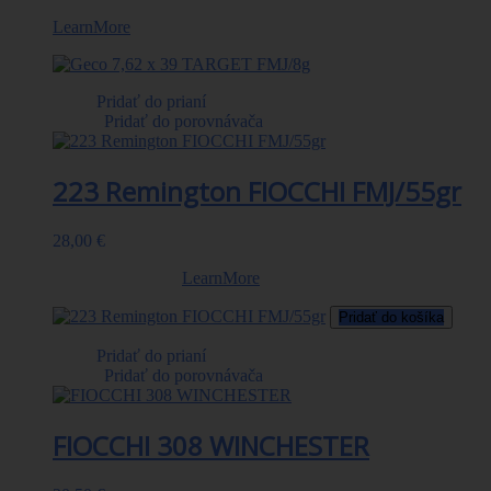
Presné terčové strelivo, balené po 50ks. VO (m/s) = 740
LearnMore
Pridať do prianí
|
Pridať do porovnávača
223 Remington FIOCCHI FMJ/55gr
28,00 €
Balenie 50 ks.
LearnMore
Pridať do košíka
Pridať do prianí
|
Pridať do porovnávača
FIOCCHI 308 WINCHESTER