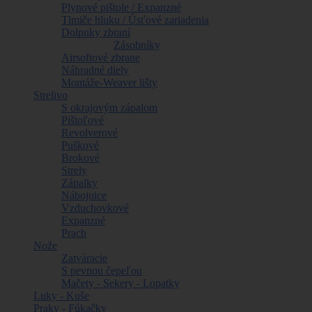
Plynové pištole / Expanzné
Tlmiče hluku / Úsťové zariadenia
Dolpnky zbraní
Zásobníky
Airsoftové zbrane
Náhradné diely
Montáže-Weaver lišty
Strelivo
S okrajovým zápalom
Pištoľové
Revolverové
Puškové
Brokové
Strely
Zápalky
Nábojnice
Vzduchovkové
Expanzné
Prach
Nože
Zatváracie
S pevnou čepeľou
Mačety - Sekery - Lopatky
Luky - Kuše
Praky - Fúkačky