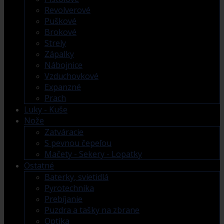
Revolverové
Puškové
Brokové
Strely
Zápalky
Nábojnice
Vzduchovkové
Expanzné
Prach
Luky - Kuše
Nože
Zatváracie
S pevnou čepeľou
Mačety - Sekery - Lopatky
Ostatné
Baterky, svietidlá
Pyrotechnika
Prebíjanie
Puzdra a tašky na zbrane
Optika