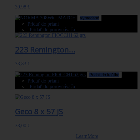
39,98 €
Vypredané
Pridať do prianí
|
Pridať do porovnávača
223 Remington...
33,83 €
Pridať do košíka
Pridať do prianí
|
Pridať do porovnávača
Geco 8 x 57 JS
33,00 €
TEILMANTEL 12,0 g/185 gr
LearnMore