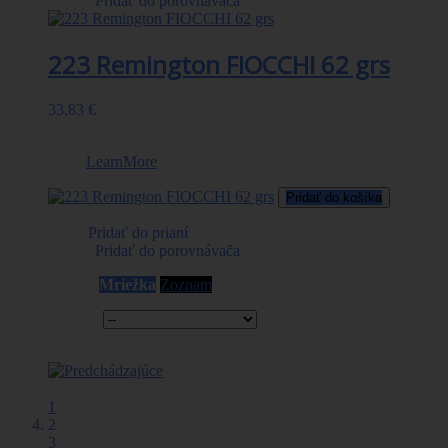
|
Pridať do porovnávača
223 Remington FIOCCHI 62 grs
33,83 €
Strela: FMJBT 62grs/4,02g. V0_ 915 m/s Cena za balenie:
50ks.
LearnMore
Pridať do košíka
Pridať do prianí
|
Pridať do porovnávača
Zobraziť ako:
Mriežka
Zoznam
Zoradiť podľa
Stránka
1
2
3