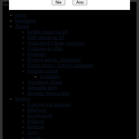
Nie
Áno
Menu
Home
Informácie
Zbrane
Krátke zbrane na ZP
Dlhé zbrane na ZP
Vzduchové pištole, revolvery
Vzduchovky dlhé
Flobertky
Plynové pištole / Expanzné
Tlmiče hluku / Úsťové zariadenia
Dolpnky zbraní
Zásobníky
Airsoftové zbrane
Náhradné diely
Montáže-Weaver lišty
Strelivo
S okrajovým zápalom
Pištoľové
Revolverové
Puškové
Brokové
Strely
Zápalky