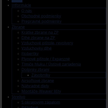
Informácie
O nás
Obchodné podmienky
Prepravné podmienky
Zbrane
Krátke zbrane na ZP
Dlhé zbrane na ZP
Vzduchové pištole, revolvery
Vzduchovky dlhé
Flobertky
Plynové pištole / Expanzné
Tlmiče hluku / Úsťové zariadenia
Dolpnky zbraní
Zásobníky
Airsoftové zbrane
Náhradné diely
Montáže-Weaver lišty
Strelivo
S okrajovým zápalom
Pištoľové