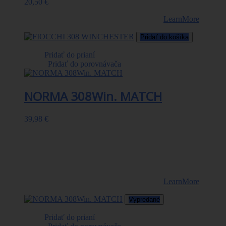
20,50 €
Strela : FMJ Váha : 147 grs. Balenie: 20ks.
LearnMore
Pridať do košíka
Pridať do prianí
|
Pridať do porovnávača
NORMA 308Win. MATCH
39,98 €
Špičkové terčovej strelivo Norma je osadené strelami
NORMA DIAMOND LINE. Ide o strely s dutinkou v špici
(hollow point), ktoré sú potiahnuté molybdén disulfidom a
voskom. Táto unikátna vrstva redukuje trenie strely v hlavni a
tým znižuje jej opotrebenie. Výsledkom toho je uniformná
rýchlosť, menší tlak a maximálna presnosť.
LearnMore
Vypredané
Pridať do prianí