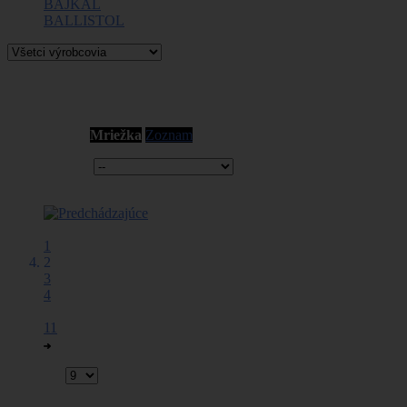
BAJKAL
BALLISTOL
Puškové
Zobraziť ako:
Mriežka
Zoznam
Zoradiť podľa
Stránka
1
2
3
4
...
11
Zobraziť: