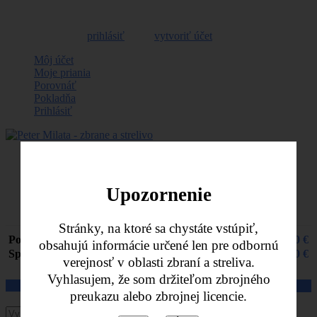
Vitajte, môžete sa
prihlásiť
alebo
vytvoriť účet
Môj účet
Moje priania
Porovnáť
Pokladňa
Prihlásiť
Nákupný košík -
0,00 €
Naposledy pridané položky
Upozornenie
Žiadne produkty
Stránky, na ktoré sa chystáte vstúpiť,
Poštovné
0,00 €
obsahujú informácie určené len pre odbornú
Spolu
0,00 €
verejnosť v oblasti zbraní a streliva.
Vyhlasujem, že som držiteľom zbrojného
Pozrieť košik
Pokladňa
preukazu alebo zbrojnej licencie.
Hľadať