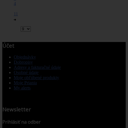
4
...
11
Zobraziť:
Účet
Objednávky
Dobropisy
Adresy a fakturačné údaje
Osobné údaje
Moje obľúbené produkty
Moje Priania
My alerts
Newsletter
Prihlásiť na odber