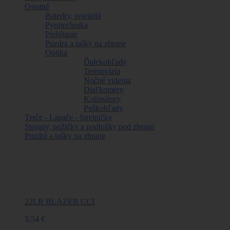
Ostatné
Baterky, svietidlá
Pyrotechnika
Prebíjanie
Puzdra a tašky na zbrane
Optika
Ďalekohľady
Termovízia
Nočné videnia
Diaľkomery
Kolimátory
Puškohľady
Terče - Lapače - Strelničky
Stojany, nožičky a podložky pod zbrane
Puzdrá a tašky na zbrane
Najpredávanejšie
22LR BLAZER CCI
5,54 €