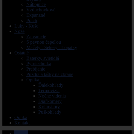
Nábojnice
Vzduchovkové
Expanzné
Prach
Luky - Kuše
Nože
Zatváracie
S pevnou čepeľou
Mačety - Sekery - Lopatky
Ostatné
Baterky, svietidlá
Pyrotechnika
Prebíjanie
Puzdra a tašky na zbrane
Optika
Ďalekohľady
Termovízia
Nočné videnia
Diaľkomery
Kolimátory
Puškohľady
Optika
Kontakt
Home