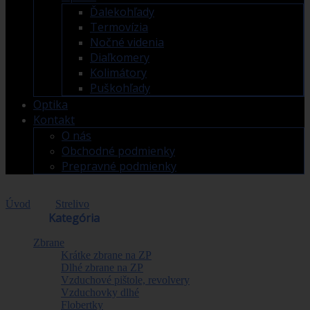
Ďalekohľady
Termovízia
Nočné videnia
Diaľkomery
Kolimátory
Puškohľady
Optika
Kontakt
O nás
Obchodné podmienky
Prepravné podmienky
Úvod
>
Strelivo
>
Puškové
Obchod
Kategória
Zbrane
Krátke zbrane na ZP
Dlhé zbrane na ZP
Vzduchové pištole, revolvery
Vzduchovky dlhé
Flobertky