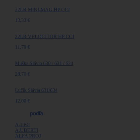
22LR MINI-MAG HP CCI
13,33 €
22LR VELOCITOR HP CCI
11,79 €
Muška Slávia 630 / 631 / 634
28,70 €
Lučík Slávia 631/634
12,00 €
Výrobcovia
podľa
A-TEC
A.UBERTI
ALFA PROJ