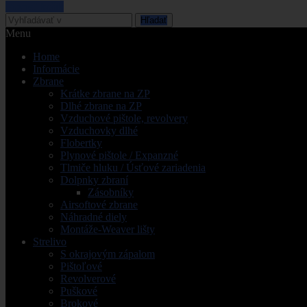
Pozrieť košik
Hľadať
Menu
Home
Informácie
Zbrane
Krátke zbrane na ZP
Dlhé zbrane na ZP
Vzduchové pištole, revolvery
Vzduchovky dlhé
Flobertky
Plynové pištole / Expanzné
Tlmiče hluku / Úsťové zariadenia
Dolpnky zbraní
Zásobníky
Airsoftové zbrane
Náhradné diely
Montáže-Weaver lišty
Strelivo
S okrajovým zápalom
Pištoľové
Revolverové
Puškové
Brokové