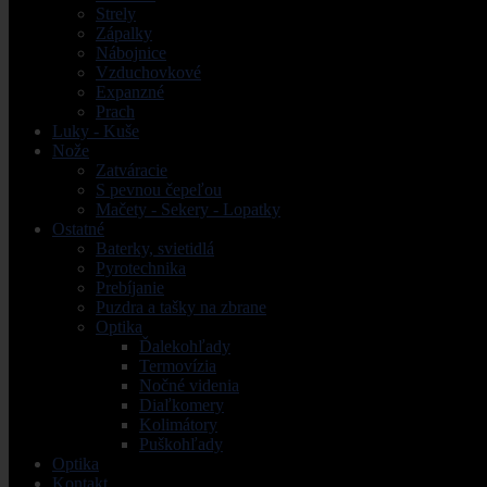
Strely
Zápalky
Nábojnice
Vzduchovkové
Expanzné
Prach
Luky - Kuše
Nože
Zatváracie
S pevnou čepeľou
Mačety - Sekery - Lopatky
Ostatné
Baterky, svietidlá
Pyrotechnika
Prebíjanie
Puzdra a tašky na zbrane
Optika
Ďalekohľady
Termovízia
Nočné videnia
Diaľkomery
Kolimátory
Puškohľady
Optika
Kontakt