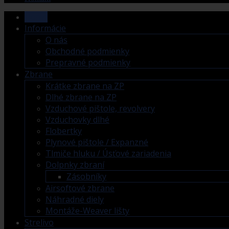
Home
Informácie
O nás
Obchodné podmienky
Prepravné podmienky
Zbrane
Krátke zbrane na ZP
Dlhé zbrane na ZP
Vzduchové pištole, revolvery
Vzduchovky dlhé
Flobertky
Plynové pištole / Expanzné
Tlmiče hluku / Úsťové zariadenia
Dolpnky zbraní
Zásobníky
Airsoftové zbrane
Náhradné diely
Montáže-Weaver lišty
Strelivo