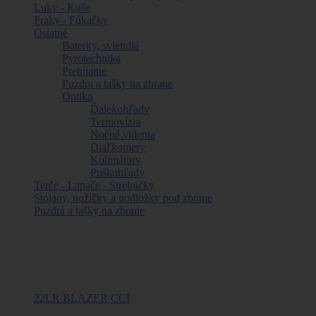
Luky - Kuše
Praky - Fúkačky
Ostatné
Baterky, svietidlá
Pyrotechnika
Prebíjanie
Puzdra a tašky na zbrane
Optika
Ďalekohľady
Termovízia
Nočné videnia
Diaľkomery
Kolimátory
Puškohľady
Terče - Lapače - Strelničky
Stojany, nožičky a podložky pod zbrane
Puzdrá a tašky na zbrane
Najpredávanejšie
22LR BLAZER CCI