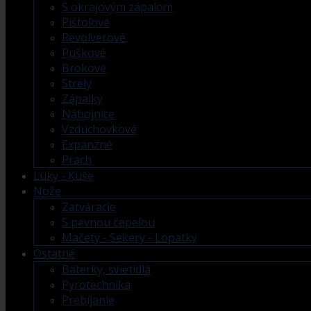
S okrajovým zápalom
Pištoľové
Revolverové
Puškové
Brokové
Strely
Zápalky
Nábojnice
Vzduchovkové
Expanzné
Prach
Luky - Kuše
Nože
Zatváracie
S pevnou čepeľou
Mačety - Sekery - Lopatky
Ostatné
Baterky, svietidlá
Pyrotechnika
Prebíjanie