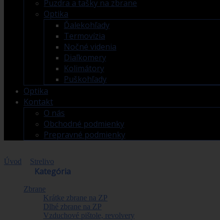
Puzdra a tašky na zbrane
Optika
Ďalekohľady
Termovízia
Nočné videnia
Diaľkomery
Kolimátory
Puškohľady
Optika
Kontakt
O nás
Obchodné podmienky
Prepravné podmienky
Úvod
>
Strelivo
>
Pištoľové
Obchod
Kategória
Zbrane
Krátke zbrane na ZP
Dlhé zbrane na ZP
Vzduchové pištole, revolvery