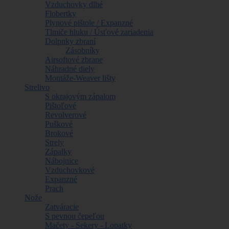
Vzduchovky dlhé
Flobertky
Plynové pištole / Expanzné
Tlmiče hluku / Úsťové zariadenia
Dolpnky zbraní
Zásobníky
Airsoftové zbrane
Náhradné diely
Montáže-Weaver lišty
Strelivo
S okrajovým zápalom
Pištoľové
Revolverové
Puškové
Brokové
Strely
Zápalky
Nábojnice
Vzduchovkové
Expanzné
Prach
Nože
Zatváracie
S pevnou čepeľou
Mačety - Sekery - Lopatky