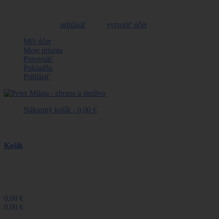
Vitajte, môžete sa
prihlásiť
alebo
vytvoriť účet
Môj účet
Moje priania
Porovnáť
Pokladňa
Prihlásiť
Nákupný košík -
0,00 €
Naposledy pridané položky
Košík
produkt
(prázdne)
Žiadne produkty
0,00 €
Poštovné
0,00 €
Spolu