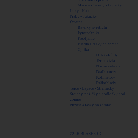
Mačety - Sekery - Lopatky
Luky - Kuše
Praky - Fúkačky
Ostatné
Baterky, svietidlá
Pyrotechnika
Prebíjanie
Puzdra a tašky na zbrane
Optika
Ďalekohľady
Termovízia
Nočné videnia
Diaľkomery
Kolimátory
Puškohľady
Terče - Lapače - Strelničky
Stojany, nožičky a podložky pod
zbrane
Puzdrá a tašky na zbrane
Najpredávanejšie
22LR BLAZER CCI