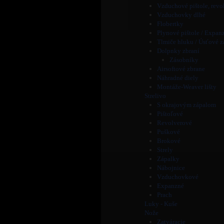
Vzduchové pištole, revo
Vzduchovky dlhé
Flobertky
Plynové pištole / Expan
Tlmiče hluku / Úsťové z
Dolpnky zbraní
Zásobníky
Airsoftové zbrane
Náhradné diely
Montáže-Weaver lišty
Strelivo
S okrajovým zápalom
Pištoľové
Revolverové
Puškové
Brokové
Strely
Zápalky
Nábojnice
Vzduchovkové
Expanzné
Prach
Luky - Kuše
Nože
Zatváracie