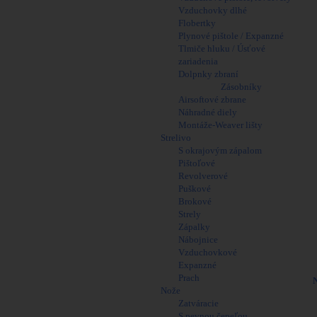
Vzduchovky dlhé
Flobertky
Plynové pištole / Expanzné
Tlmiče hluku / Úsťové
zariadenia
Dolpnky zbraní
Zásobníky
Airsoftové zbrane
Náhradné diely
Montáže-Weaver lišty
Strelivo
S okrajovým zápalom
Pištoľové
Revolverové
Puškové
Brokové
Strely
Zápalky
Nábojnice
Vzduchovkové
Expanzné
Prach
N
Nože
Zatváracie
S pevnou čepeľou