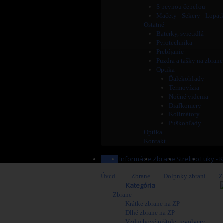
S pevnou čepeľou
Mačety - Sekery - Lopat
Ostatné
Baterky, svietidlá
Pyrotechnika
Prebíjanie
Puzdra a tašky na zbrane
Optika
Ďalekohľady
Termovízia
Nočné videnia
Diaľkomery
Kolimátory
Puškohľady
Optika
Kontakt
Home
Informácie
Zbrane
Strelivo
Luky - 
Úvod
>
Zbrane
>
Dolpnky zbraní
>
Z
Obchod
Kategória
Zbrane
Krátke zbrane na ZP
Dlhé zbrane na ZP
Vzduchové pištole, revolvery