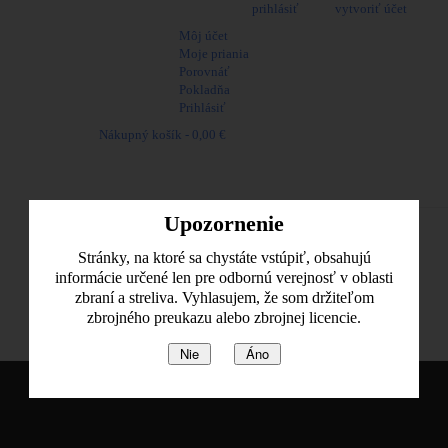
Vitajte, môžete sa
prihlásiť
alebo
vytvoriť účet
Môj účet
Moje priania
Porovnáť
Pokladňa
Prihlásiť
Nákupný košík -
0,00 €
Naposledy pridané položky
Žiadne produkty
Upozornenie
Poštovné
Spolu
Stránky, na ktoré sa chystáte vstúpiť, obsahujú
informácie určené len pre odbornú verejnosť v oblasti
Pozrieť košik
zbraní a streliva. Vyhlasujem, že som držiteľom
zbrojného preukazu alebo zbrojnej licencie.
Hľadať
Nie
Áno