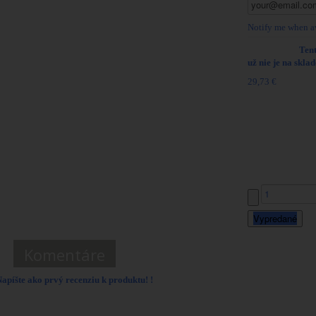
Notify me when a
K dispozícii:
Ten
už nie je na skla
29,73 €
Referencie:
AK-A19
Zásobník pre AK47
7,62x39 / 40r.
Počet:
Vypredané
Komentáre
apíšte ako prvý recenziu k produktu! !