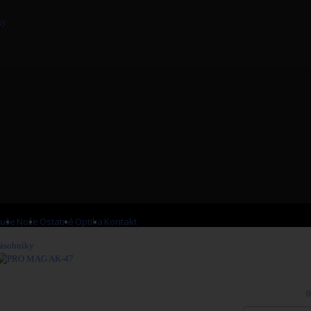
ky
Kuše
Nože
Ostatné
Optika
Kontakt
ásobníky
>
PRO MAG AK-47
PRO M
Viac
0