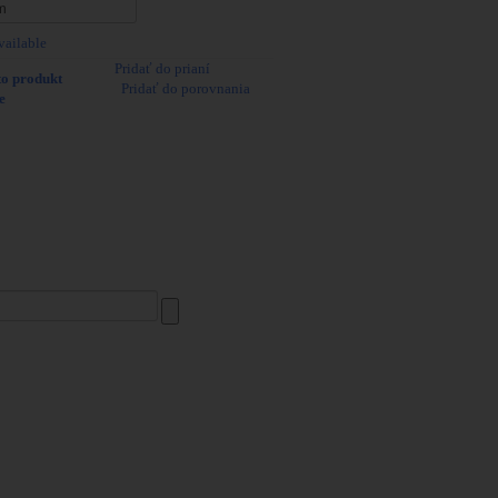
vailable
Pridať do prianí
to produkt
|
Pridať do porovnania
de
, materiál polymer, farba čierna.