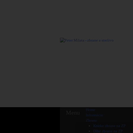
Home
Menu
Informácie
Zbrane
Krátke zbrane na ZP
Dlhé zbrane na ZP