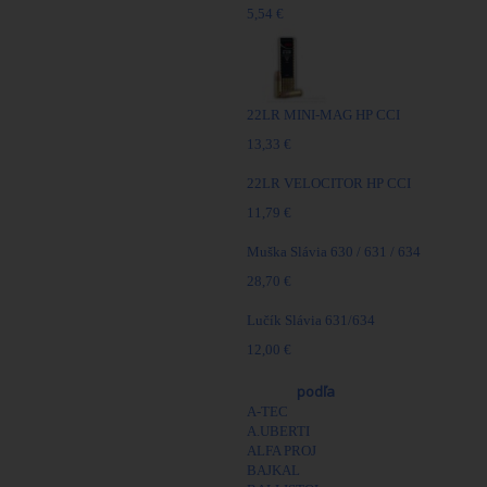
5,54 €
22LR MINI-MAG HP CCI
13,33 €
22LR VELOCITOR HP CCI
11,79 €
Muška Slávia 630 / 631 / 634
28,70 €
Lučík Slávia 631/634
12,00 €
Výrobcovia
podľa
A-TEC
A.UBERTI
ALFA PROJ
BAJKAL