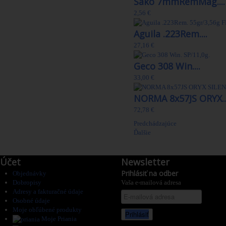
Sako 7mmRemMag....
2,56 €
Aguila .223Rem....
27,16 €
Geco 308 Win....
33,00 €
NORMA 8x57JS ORYX..
72,78 €
Predchádzajúce
Ďalšie
Účet
Newsletter
Prihlásiť na odber
Objednávky
Dobropisy
Vaša e-mailová adresa
Adresy a fakturačné údaje
Osobné údaje
Moje obľúbené produkty
Prihlásiť
Moje Priania