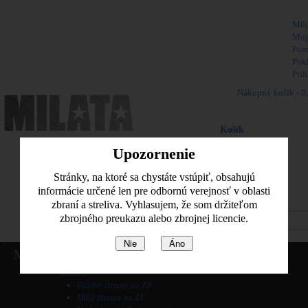
Vitajte,
Môj
Moj
Por
Pok
Prih
Nákupný košík -
0
Naposledy pridané pol
Košík
produkt
(prázdne)
Upozornenie
Žiadne produkty
0,00 €
Poštovné
Stránky, na ktoré sa chystáte vstúpiť, obsahujú
0,00 €
Spolu
informácie určené len pre odbornú verejnosť v oblasti
zbraní a streliva. Vyhlasujem, že som držiteľom
Pozrieť košik
zbrojného preukazu alebo zbrojnej licencie.
Nie
Áno
Home
Menu
Informácie
Zbrane
Krátke zbrane na ZP
Dlhé zbrane na ZP