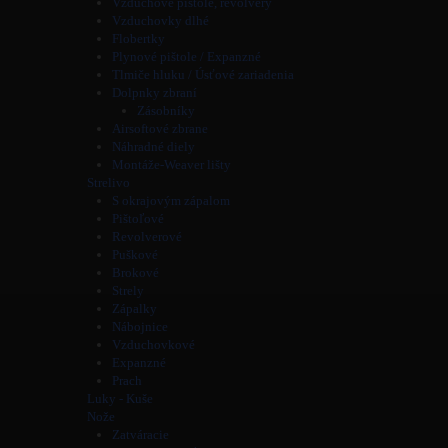
Vzduchové pištole, revolvery
Vzduchovky dlhé
Flobertky
Plynové pištole / Expanzné
Tlmiče hluku / Úsťové zariadenia
Dolpnky zbraní
Zásobníky
Airsoftové zbrane
Náhradné diely
Montáže-Weaver lišty
Strelivo
S okrajovým zápalom
Pištoľové
Revolverové
Puškové
Brokové
Strely
Zápalky
Nábojnice
Vzduchovkové
Expanzné
Prach
Luky - Kuše
Nože
Zatváracie