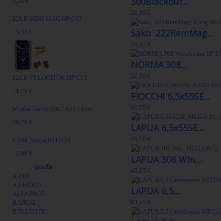
300Blackout...
5,54 €
39,80 €
22LR MINI-MAG HP CCI
Sako .222RemMag....
13,33 €
25,62 €
NORMA 308...
32,80 €
22LR VELOCITOR HP CCI
11,79 €
FIOCCHI 6,5x55SE...
40,00 €
Muška Slávia 630 / 631 / 634
28,70 €
LAPUA 6,5x55SE...
45,10 €
Lučík Slávia 631/634
12,00 €
LAPUA 308 Win....
Výrobcovia
podľa
43,05 €
A-TEC
A.UBERTI
LAPUA 6,5...
ALFA PROJ
63,55 €
BAJKAL
BALLISTOL