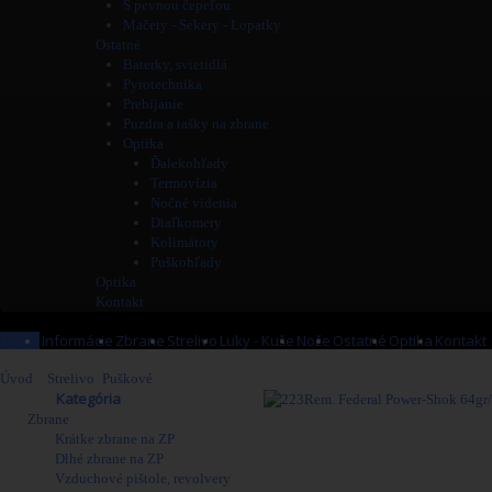
S pevnou čepeľou
Mačety - Sekery - Lopatky
Ostatné
Baterky, svietidlá
Pyrotechnika
Prebíjanie
Puzdra a tašky na zbrane
Optika
Ďalekohľady
Termovízia
Nočné videnia
Diaľkomery
Kolimátory
Puškohľady
Optika
Kontakt
Home
Informácie
Zbrane
Strelivo
Luky - Kuše
Nože
Ostatné
Optika
Kontakt
Úvod
>
Strelivo
>
Puškové
>
223Rem. Federal Power-Shok 64gr/4,15g SP
Obchod
Kategória
Zbrane
Viac
Krátke zbrane na ZP
Dlhé zbrane na ZP
Vzduchové pištole, revolvery