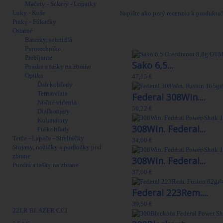
Mačety - Sekery - Lopatky
Luky - Kuše
Napíšte ako prvý recenziu k produktu!
Praky - Fúkačky
Ostatné
30 Ďalšie produkty
Baterky, svietidlá
Pyrotechnika
Prebíjanie
Sako 6,5...
Puzdra a tašky na zbrane
Optika
47,15 €
Ďalekohľady
Termovízia
Federal 308Win....
Nočné videnia
50,22 €
Diaľkomery
Kolimátory
308Win. Federal...
Puškohľady
Terče - Lapače - Strelničky
34,00 €
Stojany, nožičky a podložky pod
zbrane
308Win. Federal...
Puzdrá a tašky na zbrane
37,00 €
Federal 223Rem....
Najpredávanejšie
39,50 €
22LR BLAZER CCI