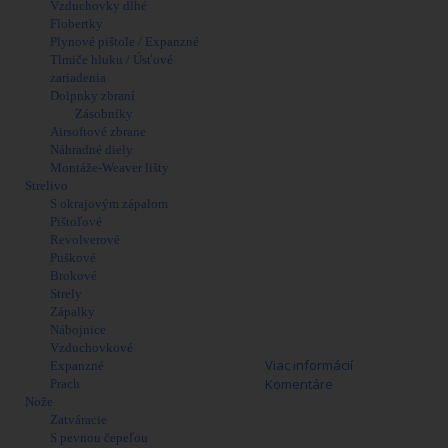
Vzduchovky dlhé
Flobertky
Plynové pištole / Expanzné
Tlmiče hluku / Úsťové
zariadenia
Dolpnky zbraní
Zásobníky
Airsoftové zbrane
Náhradné diely
Montáže-Weaver lišty
Strelivo
S okrajovým zápalom
Pištoľové
Revolverové
Puškové
Brokové
Strely
Zápalky
Nábojnice
Vzduchovkové
Viac informácií
Expanzné
Komentáre
Prach
Nože
Podľa § 14a zákona o strelných zbrania
Zatváracie
túto položku nie je možné predávať 
S pevnou čepeľou
Nákup môžete uskutočniť iba osobne.