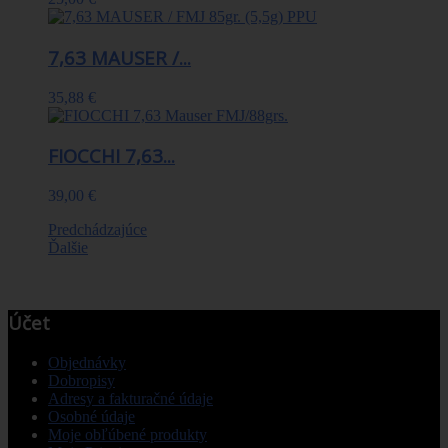
7,63 MAUSER /...
35,88 €
FIOCCHI 7,63...
39,00 €
Predchádzajúce
Ďalšie
Účet
Objednávky
Dobropisy
Adresy a fakturačné údaje
Osobné údaje
Moje obľúbené produkty