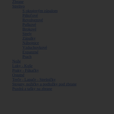
Zbrane
Strelivo
S okrajovým zápalom
Pištoľové
Revolverové
Puškové
Brokové
Strely
Zápalky
Nábojnice
Vzduchovkové
Expanzné
Prach
Nože
Luky - Kuše
Praky - Fúkačky
Ostatné
Terče - Lapače - Strelničky
Stojany, nožičky a podložky pod zbrane
Puzdrá a tašky na zbrane
Najpredávanejšie