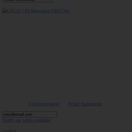
Viac
GECO 7,65 Browning
FMJ/73gr.
0 Hodnotenie(a)
|
Pridať hodnotenie
Notify me when available
23,50 €