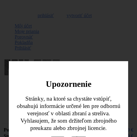
Vitajte, môžete sa
prihlásiť
alebo
vytvoriť účet
Môj účet
Moje priania
Porovnáť
Pokladňa
Prihlásiť
Upozornenie
Nákupný košík -
0,00 €
Stránky, na ktoré sa chystáte vstúpiť,
obsahujú informácie určené len pre odbornú
Naposledy pridané položky
verejnosť v oblasti zbraní a streliva.
Žiadne produkty
Vyhlasujem, že som držiteľom zbrojného
preukazu alebo zbrojnej licencie.
Poštovné
0,00 €
Spolu
0,00 €