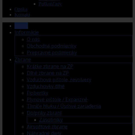
Puškohľady
Optika
Kontakt
Home
Informácie
O nás
Obchodné podmienky
Prepravné podmienky
Zbrane
Krátke zbrane na ZP
Dlhé zbrane na ZP
Vzduchové pištole, revolvery
Vzduchovky dlhé
Flobertky
Plynové pištole / Expanzné
Tlmiče hluku / Úsťové zariadenia
Dolpnky zbraní
Zásobníky
Airsoftové zbrane
Náhradné diely