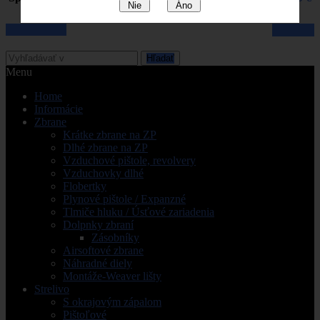
Nie
Áno
Pozrieť košik
Pokladňa
Hľadať
Menu
Home
Informácie
Zbrane
Krátke zbrane na ZP
Dlhé zbrane na ZP
Vzduchové pištole, revolvery
Vzduchovky dlhé
Flobertky
Plynové pištole / Expanzné
Tlmiče hluku / Úsťové zariadenia
Dolpnky zbraní
Zásobníky
Airsoftové zbrane
Náhradné diely
Montáže-Weaver lišty
Strelivo
S okrajovým zápalom
Pištoľové