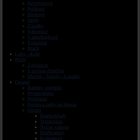
Revolverové
Puškové
Brokové
Strely
Zápalky
Nábojnice
Vzduchovkové
Expanzné
Prach
Luky - Kuše
Nože
Zatváracie
S pevnou čepeľou
Mačety - Sekery - Lopatky
Ostatné
Baterky, svietidlá
Pyrotechnika
Prebíjanie
Puzdra a tašky na zbrane
Optika
Ďalekohľady
Termovízia
Nočné videnia
Diaľkomery
Kolimátory