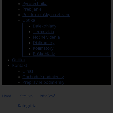
Pyrotechnika
Prebíjanie
Puzdra a tašky na zbrane
Optika
Ďalekohľady
Termovízia
Nočné videnia
Diaľkomery
Kolimátory
Puškohľady
Optika
Kontakt
O nás
Obchodné podmienky
Prepravné podmienky
Úvod
>
Strelivo
>
Pištoľové
>
GECO 7,65 Browning
FMJ/73gr.
Obchod
Kategória