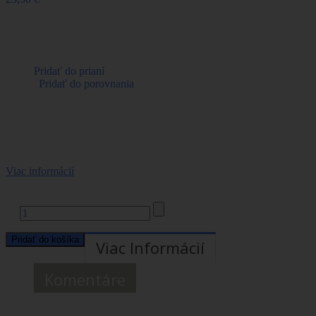
Referencie:
2317703
Tovar je na sklade
Pridať do prianí
|
Pridať do porovnania
Podľa § 14a zákona o strelných zbraniach a strelive
túto položku nie je možné predávať na diaľku.
Nákup môžete uskutočniť iba osobne.
Viac informácií
Počet:
Balenie 50ks.
Pridať do košíka
Viac Informácií
Komentáre
29 Ďalšie produkty v