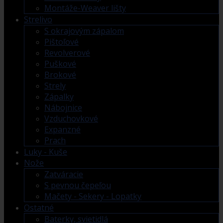
Montáže-Weaver lišty
Strelivo
S okrajovým zápalom
Pištoľové
Revolverové
Puškové
Brokové
Strely
Zápalky
Nábojnice
Vzduchovkové
Expanzné
Prach
Luky - Kuše
Nože
Zatváracie
S pevnou čepeľou
Mačety - Sekery - Lopatky
Ostatné
Baterky, svietidlá