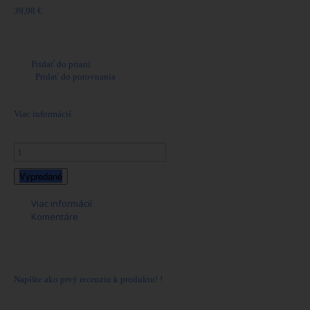
39,98 €
Referencie:
70905000
Pridať do prianí
|
Pridať do porovnania
Balenie 50ks.
Viac informácií
Počet:
Vypredané
Viac informácií
Komentáre
Podľa § 14a zákona o strelných zbraniach a strelive
túto položku nie je možné predávať na diaľku.
Nákup môžete uskutočniť iba osobne.
Napíšte ako prvý recenziu k produktu! !