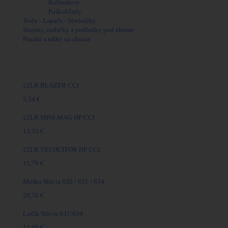
Kontakt
Kolimátory
Puškohľady
Terče - Lapače - Strelničky
Stojany, nožičky a podložky pod zbrane
Puzdrá a tašky na zbrane
Najpredávanejšie
22LR BLAZER CCI
5,54 €
22LR MINI-MAG HP CCI
13,33 €
22LR VELOCITOR HP CCI
11,79 €
Muška Slávia 630 / 631 / 634
28,70 €
Lučík Slávia 631/634
12,00 €