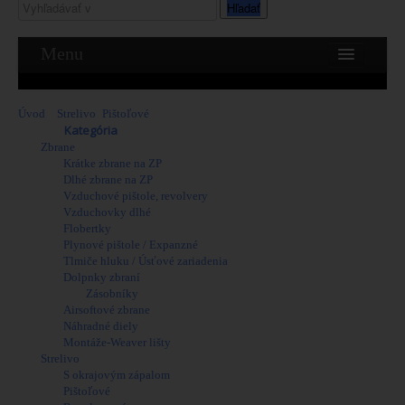
Hľadať
Menu
Home
Informácie
Úvod
>
Strelivo
Zbrane
>
Pištoľové
>
FIOCCHI 9 Steyer FMJ/115grs.
Obchod
Kategória
Krátke zbrane na ZP
Dlhé zbrane na ZP
Zbrane
Vzduchové pištole, revolvery
Krátke zbrane na ZP
Vzduchovky dlhé
Dlhé zbrane na ZP
Flobertky
Vzduchové pištole, revolvery
Plynové pištole / Expanzné
Vzduchovky dlhé
Tlmiče hluku / Úsťové zariadenia
Flobertky
Dolpnky zbraní
Plynové pištole / Expanzné
Zásobníky
Tlmiče hluku / Úsťové zariadenia
Airsoftové zbrane
Dolpnky zbraní
Náhradné diely
Zásobníky
Montáže-Weaver lišty
Airsoftové zbrane
Strelivo
Náhradné diely
S okrajovým zápalom
Montáže-Weaver lišty
Pištoľové
Strelivo
Revolverové
S okrajovým zápalom
Puškové
Pištoľové