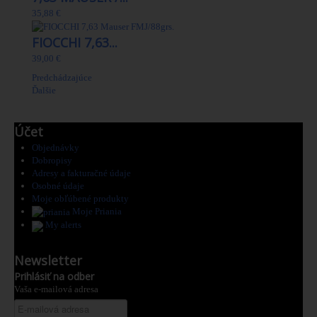
35,88 €
FIOCCHI 7,63...
39,00 €
Predchádzajúce
Ďalšie
Účet
Objednávky
Dobropisy
Adresy a fakturačné údaje
Osobné údaje
Moje obľúbené produkty
Moje Priania
My alerts
Newsletter
Prihlásiť na odber
Vaša e-mailová adresa