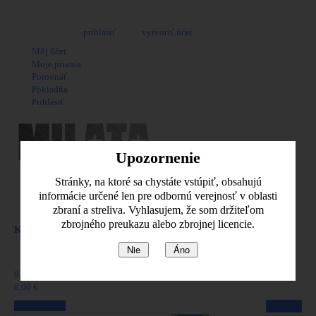
Vitajte, môžete sa
prihlásiť
alebo
vytvoriť účet
Môj účet
Moje priania
Porovnáť
Pokladňa
Prihlásiť
Upozornenie
Stránky, na ktoré sa chystáte vstúpiť, obsahujú
Nákupný košík -
0,00 €
informácie určené len pre odbornú verejnosť v oblasti
zbraní a streliva. Vyhlasujem, že som držiteľom
Naposledy pridané položky
zbrojného preukazu alebo zbrojnej licencie.
Košík
produkt
(prázdne)
Nie
Áno
Žiadne produkty
0,00 €
Poštovné
0,00 €
Spolu
Pozrieť košik
Pokladňa