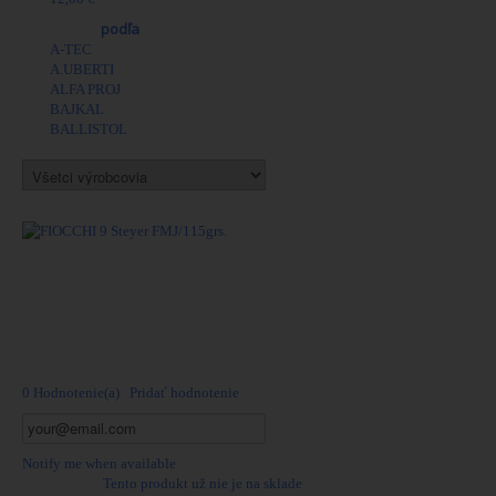
Výrobcovia
podľa
A-TEC
A.UBERTI
ALFA PROJ
BAJKAL
BALLISTOL
Viac
FIOCCHI 9 Steyer
FMJ/115grs.
0 Hodnotenie(a)
|
Pridať hodnotenie
Notify me when available
K dispozícii:
Tento produkt už nie je na sklade