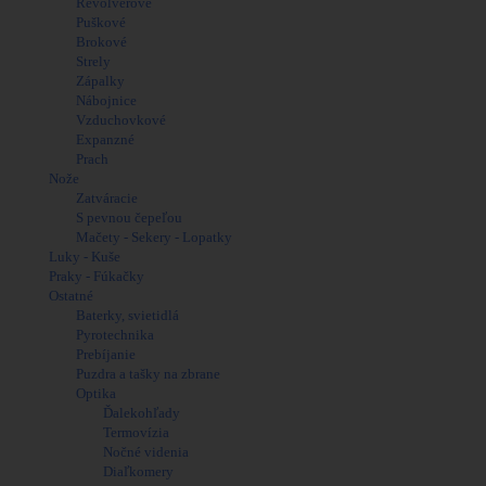
Brokové
Revolverové
Strely
Puškové
Zápalky
Brokové
Nábojnice
Strely
Vzduchovkové
Zápalky
Expanzné
Nábojnice
Prach
Vzduchovkové
Luky - Kuše
Expanzné
Nože
Prach
Zatváracie
Nože
S pevnou čepeľou
Zatváracie
Mačety - Sekery - Lopatky
S pevnou čepeľou
Ostatné
Mačety - Sekery - Lopatky
Baterky, svietidlá
Luky - Kuše
Pyrotechnika
Praky - Fúkačky
Prebíjanie
Ostatné
Puzdra a tašky na zbrane
Baterky, svietidlá
Optika
Pyrotechnika
Ďalekohľady
Prebíjanie
Termovízia
Puzdra a tašky na zbrane
Nočné videnia
Optika
Diaľkomery
Ďalekohľady
Kolimátory
Termovízia
Puškohľady
Nočné videnia
Optika
Diaľkomery