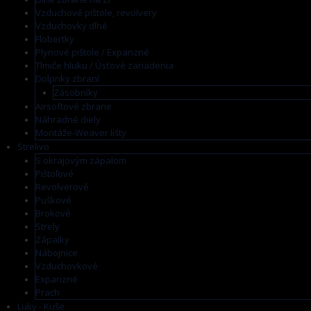
Vzduchové pištole, revolvery
Vzduchovky dlhé
Flobertky
Plynové pištole / Expanzné
Tlmiče hluku / Úsťové zariadenia
Dolpnky zbraní
Zásobníky
Airsoftové zbrane
Náhradné diely
Montáže-Weaver lišty
Strelivo
S okrajovým zápalom
Pištoľové
Revolverové
Puškové
Brokové
Strely
Zápalky
Nábojnice
Vzduchovkové
Expanzné
Prach
Luky - Kuše