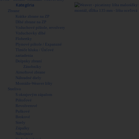
Obchod
Kategória
Zbrane
Krátke zbrane na ZP
Viac
Dlhé zbrane na ZP
Vzduchové pištole, revolvery
Vzduchovky dlhé
Flobertky
Plynové pištole / Expanzné
Tlmiče hluku / Úsťové
zariadenia
Dolpnky zbraní
Zásobníky
Airsoftové zbrane
Náhradné diely
Montáže-Weaver lišty
Strelivo
S okrajovým zápalom
Pištoľové
Revolverové
Puškové
Brokové
Strely
Zápalky
Nábojnice