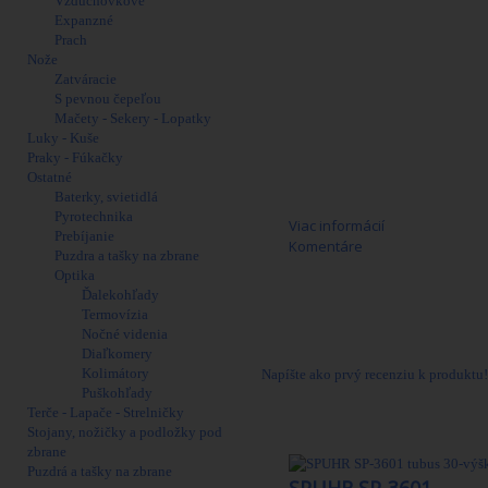
Vzduchovkové
Expanzné
Prach
Nože
Zatváracie
S pevnou čepeľou
Mačety - Sekery - Lopatky
Luky - Kuše
Praky - Fúkačky
Ostatné
Baterky, svietidlá
Pyrotechnika
Viac informácií
Prebíjanie
Komentáre
Puzdra a tašky na zbrane
Optika
Adaptéry sú s ohľadom na tolerančný r
Ďalekohľady
možné dosiahnuť nasunutie adaptéra n
Termovízia
návodu priloženého k adaptéru.
Nočné videnia
Určené pre:
Malorážka ZKM 452
Diaľkomery
Kolimátory
Napíšte ako prvý recenziu k produktu!
Puškohľady
Terče - Lapače - Strelničky
25 Ďalšie produkty
Stojany, nožičky a podložky pod
zbrane
Puzdrá a tašky na zbrane