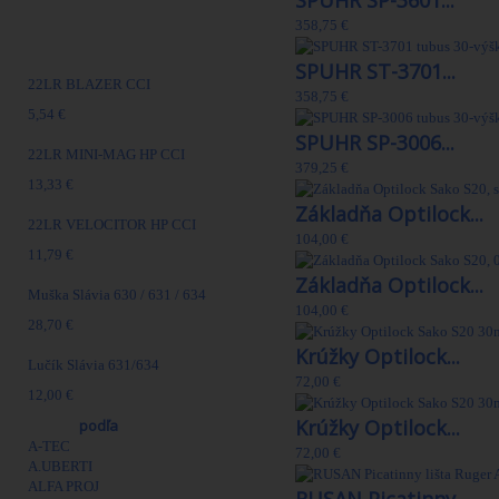
SPUHR SP-3601...
358,75 €
Najpredávanejšie
SPUHR ST-3701...
22LR BLAZER CCI
358,75 €
5,54 €
SPUHR SP-3006...
22LR MINI-MAG HP CCI
379,25 €
13,33 €
Základňa Optilock...
22LR VELOCITOR HP CCI
104,00 €
11,79 €
Základňa Optilock...
Muška Slávia 630 / 631 / 634
104,00 €
28,70 €
Krúžky Optilock...
Lučík Slávia 631/634
72,00 €
12,00 €
Krúžky Optilock...
Výrobcovia
podľa
A-TEC
72,00 €
A.UBERTI
ALFA PROJ