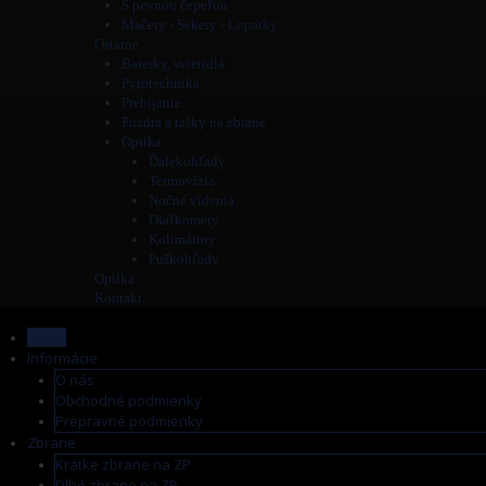
S pevnou čepeľou
Mačety - Sekery - Lopatky
Ostatné
Baterky, svietidlá
Pyrotechnika
Prebíjanie
Puzdra a tašky na zbrane
Optika
Ďalekohľady
Termovízia
Nočné videnia
Diaľkomery
Kolimátory
Puškohľady
Optika
Kontakt
Home
Informácie
O nás
Obchodné podmienky
Prepravné podmienky
Zbrane
Krátke zbrane na ZP
Dlhé zbrane na ZP