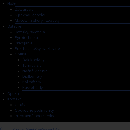
Nože
Zatváracie
S pevnou čepeľou
Mačety - Sekery - Lopatky
Ostatné
Baterky, svietidlá
Pyrotechnika
Prebíjanie
Puzdra a tašky na zbrane
Optika
Ďalekohľady
Termovízia
Nočné videnia
Diaľkomery
Kolimátory
Puškohľady
Optika
Kontakt
O nás
Obchodné podmienky
Prepravné podmienky
Úvod
>
Zbrane
>
Montáže-Weaver lišty
>
Weaver - picatinny lišta malorážky CZUB 