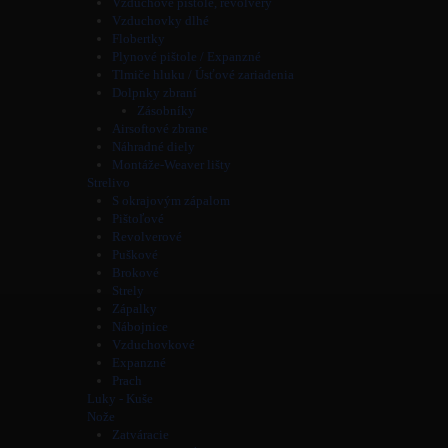
Vzduchové pištole, revolvery
Vzduchovky dlhé
Flobertky
Plynové pištole / Expanzné
Tlmiče hluku / Úsťové zariadenia
Dolpnky zbraní
Zásobníky
Airsoftové zbrane
Náhradné diely
Montáže-Weaver lišty
Strelivo
S okrajovým zápalom
Pištoľové
Revolverové
Puškové
Brokové
Strely
Zápalky
Nábojnice
Vzduchovkové
Expanzné
Prach
Luky - Kuše
Nože
Zatváracie