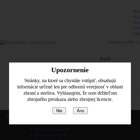
Vitajte,
Môj
Moj
Por
Pok
Prih
Nákupný košík -
0
Naposledy pridané pol
Košík
produkt
(prázdne)
Upozornenie
Žiadne produkty
0,00 €
Poštovné
Stránky, na ktoré sa chystáte vstúpiť, obsahujú
0,00 €
Spolu
informácie určené len pre odbornú verejnosť v oblasti
zbraní a streliva. Vyhlasujem, že som držiteľom
Pozrieť košik
zbrojného preukazu alebo zbrojnej licencie.
Nie
Áno
Home
Menu
Informácie
Zbrane
Krátke zbrane na ZP
Dlhé zbrane na ZP