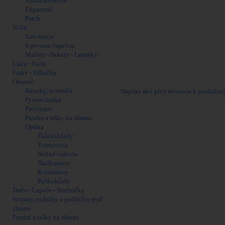
Vzduchovkové
Expanzné
RUSAN Picatinny li
Prach
Nože
Zatváracie
B=82,2 mm / L=165 mm
S pevnou čepeľou
RUSAN 010-12
Mačety - Sekery - Lopatky
Luky - Kuše
Hmotnosť: 119 g
Praky - Fúkačky
Materiál: oceľ
Ostatné
Baterky, svietidlá
Napíšte ako prvý recenziu k produktu!
Pyrotechnika
25 Ďalšie produkty
Prebíjanie
Puzdra a tašky na zbrane
Optika
Ďalekohľady
Termovízia
Nočné videnia
Diaľkomery
Kolimátory
Puškohľady
Terče - Lapače - Strelničky
Stojany, nožičky a podložky pod
zbrane
Puzdrá a tašky na zbrane