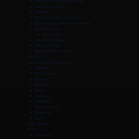
Vzduchové pištole, revolvery
Vzduchovky dlhé
Flobertky
Plynové pištole / Expanzné
Tlmiče hluku / Úsťové zariadenia
Dolpnky zbraní
Zásobníky
Airsoftové zbrane
Náhradné diely
Montáže-Weaver lišty
Strelivo
S okrajovým zápalom
Pištoľové
Revolverové
Puškové
Brokové
Strely
Zápalky
Nábojnice
Vzduchovkové
Expanzné
Prach
Luky - Kuše
Nože
Zatváracie