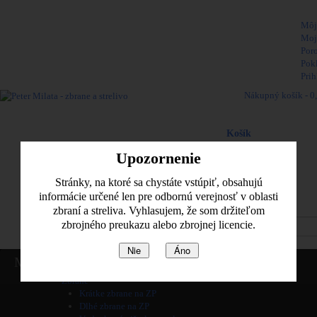
Vitajte,
Môj
Moj
Por
Pok
Prih
Nákupný košík -
0
Naposledy pridané pol
Košík
produkt
(prázdne)
Upozornenie
Žiadne produkty
0,00 €
Poštovné
Stránky, na ktoré sa chystáte vstúpiť, obsahujú
0,00 €
Spolu
informácie určené len pre odbornú verejnosť v oblasti
zbraní a streliva. Vyhlasujem, že som držiteľom
Pozrieť košik
zbrojného preukazu alebo zbrojnej licencie.
Nie
Áno
Home
Menu
Informácie
Zbrane
Krátke zbrane na ZP
Dlhé zbrane na ZP