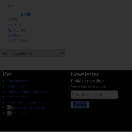
12,00 €
Výrobcovia
podľa
A-TEC
A.UBERTI
ALFA PROJ
BAJKAL
BALLISTOL
Účet
Newsletter
Prihlásiť na odber
Objednávky
Dobropisy
Vaša e-mailová adresa
Adresy a fakturačné údaje
Osobné údaje
Moje obľúbené produkty
Prihlásiť
Moje Priania
My alerts