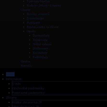
S pevnou čepeľou
Mačety - Sekery - Lopatky
Ostatné
Baterky, svietidlá
Pyrotechnika
Prebíjanie
Puzdra a tašky na zbrane
Optika
Ďalekohľady
Termovízia
Nočné videnia
Diaľkomery
Kolimátory
Puškohľady
Optika
Kontakt
Home
Informácie
O nás
Obchodné podmienky
Prepravné podmienky
Zbrane
Krátke zbrane na ZP
Dlhé zbrane na ZP