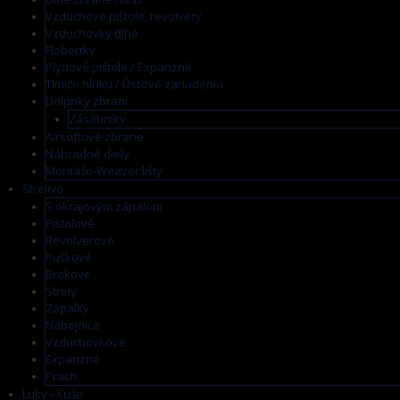
Vzduchové pištole, revolvery
Vzduchovky dlhé
Flobertky
Plynové pištole / Expanzné
Tlmiče hluku / Úsťové zariadenia
Dolpnky zbraní
Zásobníky
Airsoftové zbrane
Náhradné diely
Montáže-Weaver lišty
Strelivo
S okrajovým zápalom
Pištoľové
Revolverové
Puškové
Brokové
Strely
Zápalky
Nábojnice
Vzduchovkové
Expanzné
Prach
Luky - Kuše