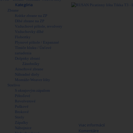
Obchod
Kategória
Zbrane
Viac
Krátke zbrane na ZP
Dlhé zbrane na ZP
Vzduchové pištole, revolvery
Vzduchovky dlhé
Flobertky
Plynové pištole / Expanzné
Tlmiče hluku / Úsťové
zariadenia
Dolpnky zbraní
Zásobníky
Airsoftové zbrane
Náhradné diely
Montáže-Weaver lišty
Strelivo
S okrajovým zápalom
Pištoľové
Revolverové
Puškové
Brokové
Strely
Zápalky
Viac informácií
Nábojnice
Komentáre