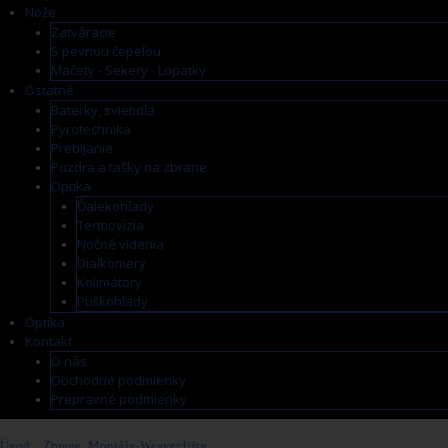
Nože
Zatváracie
S pevnou čepeľou
Mačety - Sekery - Lopatky
Ostatné
Baterky, svietidlá
Pyrotechnika
Prebíjanie
Puzdra a tašky na zbrane
Optika
Ďalekohľady
Termovízia
Nočné videnia
Diaľkomery
Kolimátory
Puškohľady
Optika
Kontakt
O nás
Obchodné podmienky
Prepravné podmienky
Úvod
>
Zbrane
>
Montáže-Weaver lišty
>
RUSAN Picatinny lišta Tikka T3 - L 165