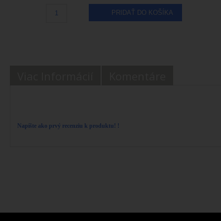
Počet:
PRIDAŤ DO KOŠÍKA
Viac Informácií
Komentáre
Svetovo najjasnejšie svietiace mieridlá štandardného tvaru. Mieridlá Hyper-Bright vám zai
alebo za tmy. Svetlá farba trítiových mieridiel vám pomôže sa ihneď zamerať na mušk
kedy a za akých podmienok budete potrebovať strieľať, ale vždy sa môžete spoľahnúť 
Napíšte ako prvý recenziu k produktu! !
30 Ďalšie Produkty V Kategórii