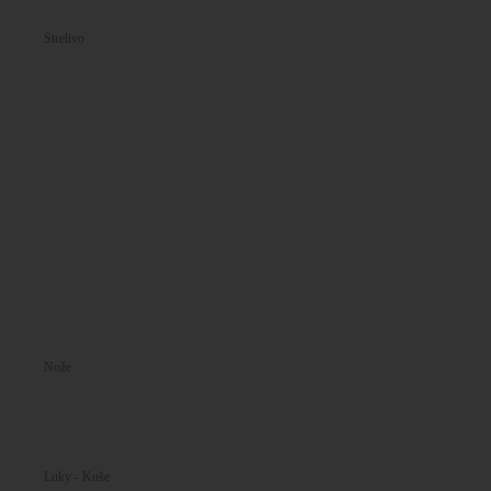
Montáže-Weaver lišty
Strelivo
S okrajovým zápalom
Pištoľové
Revolverové
Puškové
Brokové
Strely
Zápalky
Nábojnice
Vzduchovkové
Expanzné
Prach
Nože
Zatváracie
S pevnou čepeľou
Mačety - Sekery - Lopatky
Luky - Kuše