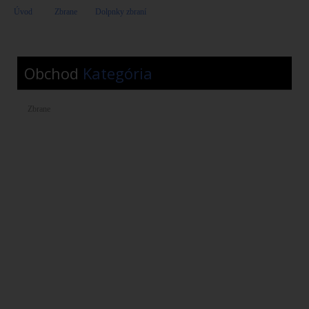
Úvod
>
Zbrane
>
Dolpnky zbraní
>
MEPROLIGHT HYPER-BRIGHT-
trítiové mieridlá
Obchod
Kategória
Zbrane
Krátke zbrane na ZP
Dlhé zbrane na ZP
Vzduchové pištole, revolvery
Vzduchovky dlhé
Flobertky
Plynové pištole / Expanzné
Tlmiče hluku / Úsťové zariadenia
Dolpnky zbraní
Zásobníky
Airsoftové zbrane
Náhradné diely