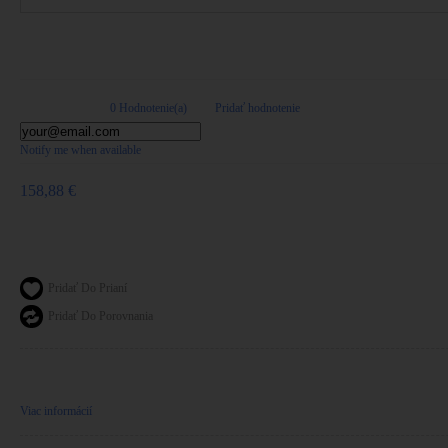
MEPROLIGHT HYPER-BRIGHT- TRÍTIOVÉ MIER
0 Hodnotenie(a)
|
Pridať hodnotenie
Notify me when available
158,88 €
Referencie:
ML40224G
Tovar je na sklade
Warning: Last items in stock!
Pridať Do Prianí
Pridať Do Porovnania
Meprolight Hyper-Bright - trítiové mieridlo pre modely: Glock ( štandardný rám )
Viac informácií