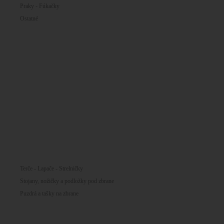
Praky - Fúkačky
Ostatné
Baterky, svietidlá
Pyrotechnika
Prebíjanie
Puzdra a tašky na zbrane
Optika
Ďalekohľady
Termovízia
Nočné videnia
Diaľkomery
Kolimátory
Puškohľady
Terče - Lapače - Strelničky
Stojany, nožičky a podložky pod zbrane
Puzdrá a tašky na zbrane