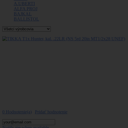
A.UBERTI
ALFA PROJ
BAJKAL
BALLISTOL
Viac
TIKKA T1x Hunter, kal. .22LR
(NS 5rd 20in MT1/2x28
UNEF)
0 Hodnotenie(a)
|
Pridať hodnotenie
Notify me when available