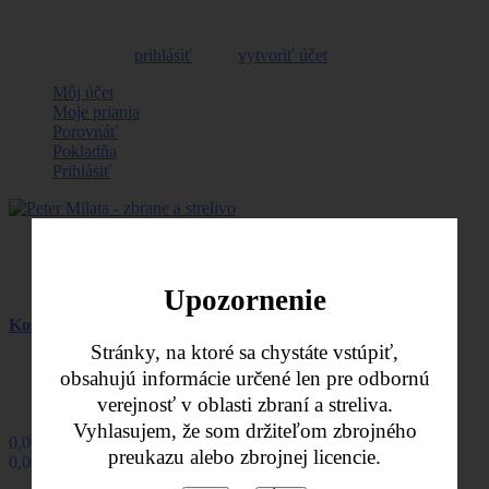
Vitajte, môžete sa
prihlásiť
alebo
vytvoriť účet
Môj účet
Moje priania
Porovnáť
Pokladňa
Prihlásiť
Nákupný košík -
0,00 €
Naposledy pridané položky
Upozornenie
Košík
Stránky, na ktoré sa chystáte vstúpiť,
produkt
(prázdne)
obsahujú informácie určené len pre odbornú
verejnosť v oblasti zbraní a streliva.
Žiadne produkty
Vyhlasujem, že som držiteľom zbrojného
0,00 €
Poštovné
preukazu alebo zbrojnej licencie.
0,00 €
Spolu