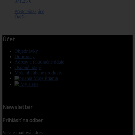
871,25 €
Predchádzajúce
Ďalšie
Účet
Objednávky
Dobropisy
Adresy a fakturačné údaje
Osobné údaje
Moje obľúbené produkty
Moje Priania
My alerts
Newsletter
Prihlásiť na odber
Vaša e-mailová adresa