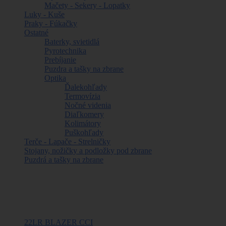
Mačety - Sekery - Lopatky
Luky - Kuše
Praky - Fúkačky
Ostatné
Baterky, svietidlá
Pyrotechnika
Prebíjanie
Puzdra a tašky na zbrane
Optika
Ďalekohľady
Termovízia
Nočné videnia
Diaľkomery
Kolimátory
Puškohľady
Terče - Lapače - Strelničky
Stojany, nožičky a podložky pod zbrane
Puzdrá a tašky na zbrane
Najpredávanejšie
22LR BLAZER CCI