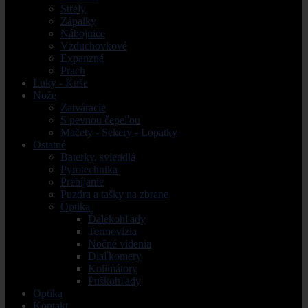
Strely
Zápalky
Nábojnice
Vzduchovkové
Expanzné
Prach
Luky - Kuše
Nože
Zatváracie
S pevnou čepeľou
Mačety - Sekery - Lopatky
Ostatné
Baterky, svietidlá
Pyrotechnika
Prebíjanie
Puzdra a tašky na zbrane
Optika
Ďalekohľady
Termovízia
Nočné videnia
Diaľkomery
Kolimátory
Puškohľady
Optika
Kontakt