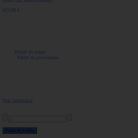
825,00 €
Referencie:
TF17557A728B68
Tovar je na sklade
Warning: Last items in stock!
Pridať do prianí
|
Pridať do porovnania
Tikka T1x Hunter je malokalibrovka bezkonkurenčnej kvality a
remeselného spracovania. Svojím dizajnom nadväzuje na tradičnú
loveckú pušku T3x Hunter no vďaka moderným inováciam
poskytuje novú úroveň presnosti, spoľahlivosti a zábavy. Ideálna na
lov malej zveri a streľbu na terč.
Viac informácií
Počet:
Pridať do košíka