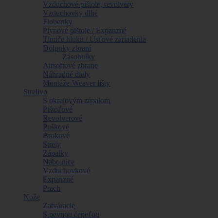
Vzduchové pištole, revolvery
Vzduchovky dlhé
Flobertky
Plynové pištole / Expanzné
Tlmiče hluku / Úsťové zariadenia
Dolpnky zbraní
Zásobníky
Airsoftové zbrane
Náhradné diely
Montáže-Weaver lišty
Strelivo
S okrajovým zápalom
Pištoľové
Revolverové
Puškové
Brokové
Strely
Zápalky
Nábojnice
Vzduchovkové
Expanzné
Prach
Nože
Zatváracie
S pevnou čepeľou