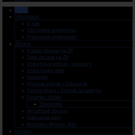
Home
Informácie
O nás
Obchodné podmienky
Prepravné podmienky
Zbrane
Krátke zbrane na ZP
Dlhé zbrane na ZP
Vzduchové pištole, revolvery
Vzduchovky dlhé
Flobertky
Plynové pištole / Expanzné
Tlmiče hluku / Úsťové zariadenia
Dolpnky zbraní
Zásobníky
Airsoftové zbrane
Náhradné diely
Montáže-Weaver lišty
Strelivo