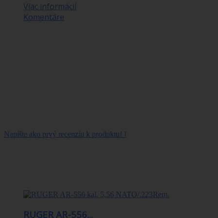
Viac informácií
Komentáre
PARAMETRE:
Dĺžka hlavne: 510 mm (20")
Celková dĺžka: 960 mm
Kapacita zásobníka: 5
Stúpanie vývrtu hlavne: 1:16.5
Picatinny lišta: nie
Hlaveň: Čiernená oceľ
Pažba: Drevo
Hmotnosť: 2.7 Kg
Napíšte ako prvý recenziu k produktu! !
30 Ďalšie produkty v kategórii
RUGER AR-556...