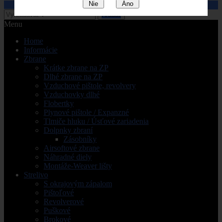
Nie
Áno
Pozrieť košik
Pokladňa
Hľadať
Menu
Home
Informácie
Zbrane
Krátke zbrane na ZP
Dlhé zbrane na ZP
Vzduchové pištole, revolvery
Vzduchovky dlhé
Flobertky
Plynové pištole / Expanzné
Tlmiče hluku / Úsťové zariadenia
Dolpnky zbraní
Zásobníky
Airsoftové zbrane
Náhradné diely
Montáže-Weaver lišty
Strelivo
S okrajovým zápalom
Pištoľové
Revolverové
Puškové
Brokové