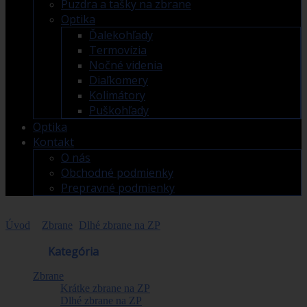
Puzdra a tašky na zbrane
Optika
Ďalekohľady
Termovízia
Nočné videnia
Diaľkomery
Kolimátory
Puškohľady
Optika
Kontakt
O nás
Obchodné podmienky
Prepravné podmienky
Úvod
>
Zbrane
>
Dlhé zbrane na ZP
>
TIKKA T1x Hunter, kal.
.22LR (NS 5rd 20in MT1/2x28 UNEF)
Obchod
Kategória
Zbrane
Krátke zbrane na ZP
Dlhé zbrane na ZP