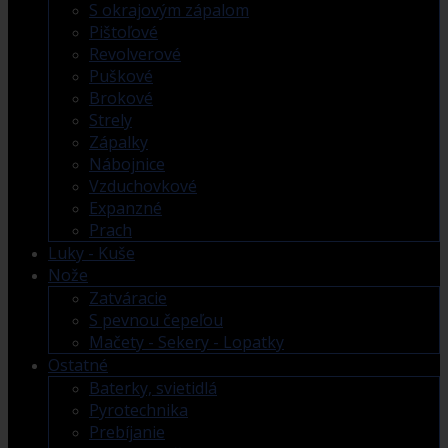
S okrajovým zápalom
Pištoľové
Revolverové
Puškové
Brokové
Strely
Zápalky
Nábojnice
Vzduchovkové
Expanzné
Prach
Luky - Kuše
Nože
Zatváracie
S pevnou čepeľou
Mačety - Sekery - Lopatky
Ostatné
Baterky, svietidlá
Pyrotechnika
Prebíjanie