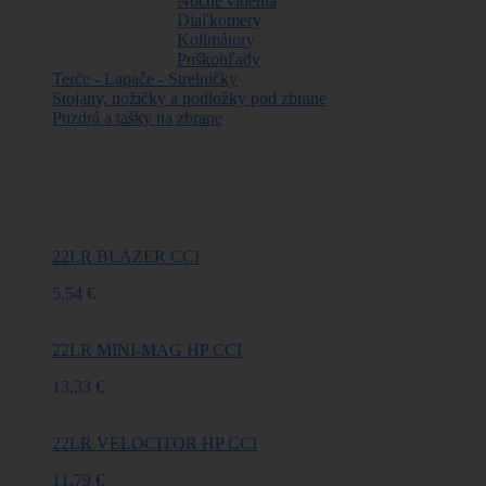
Nočné videnia
Diaľkomery
Kolimátory
Puškohľady
Terče - Lapače - Strelničky
Stojany, nožičky a podložky pod zbrane
Puzdrá a tašky na zbrane
Najpredávanejšie
22LR BLAZER CCI
5,54 €
22LR MINI-MAG HP CCI
13,33 €
22LR VELOCITOR HP CCI
11,79 €