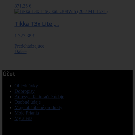
871,25 €
Tikka T3x Lite ,...
1 327,38 €
Predchádzajúce
Ďalšie
Účet
Objednávky
Dobropisy
Adresy a fakturačné údaje
Osobné údaje
Moje obľúbené produkty
Moje Priania
My alerts