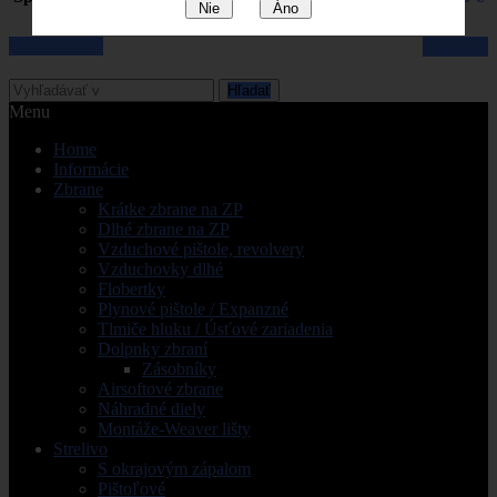
Nie
Áno
Pozrieť košik
Pokladňa
Hľadať
Menu
Home
Informácie
Zbrane
Krátke zbrane na ZP
Dlhé zbrane na ZP
Vzduchové pištole, revolvery
Vzduchovky dlhé
Flobertky
Plynové pištole / Expanzné
Tlmiče hluku / Úsťové zariadenia
Dolpnky zbraní
Zásobníky
Airsoftové zbrane
Náhradné diely
Montáže-Weaver lišty
Strelivo
S okrajovým zápalom
Pištoľové