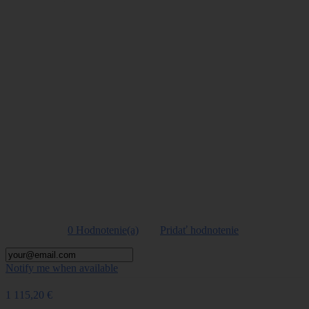
Viac
Ruger AR-556 PISTOL ,8578,
kal. 5,56 NATO/.223Rem.
0 Hodnotenie(a)
|
Pridať hodnotenie
Notify me when available
1 115,20 €