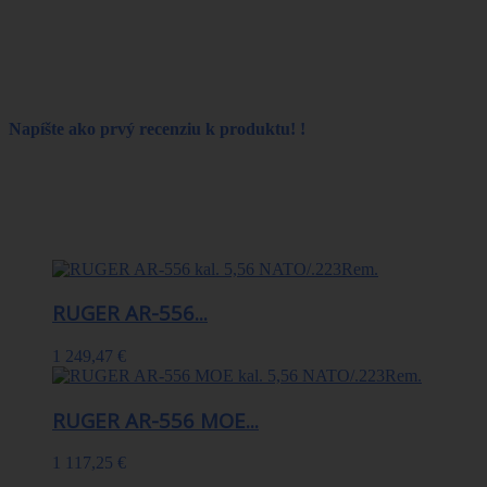
Model AR-556 8578 je rovnaký ako Ruger AR-556 8570, ale je
dodávaný bez pažby, s 10-ranovým zásobníkom a trubicou (buffer
tube) na pažbu. Odporúčame zakúpiť pažbu Magpul MOE SL-K
(kód: MAG626-BLK).
Napíšte ako prvý recenziu k produktu! !
30 Ďalšie produkty v kategórii
RUGER AR-556...
1 249,47 €
RUGER AR-556 MOE...
1 117,25 €