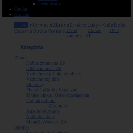
Puškohľady
Optika
Kontakt
Home
Informácie
Zbrane
Strelivo
Luky - Kuše
Nože
Ostatné
Optika
Kontakt
Úvod
>
Zbrane
>
Dlhé
zbrane na ZP
>
Ruger AR-556
PISTOL ,8578, kal. 5,56 NATO/.223Rem.
Obchod
Kategória
Zbrane
Krátke zbrane na ZP
Dlhé zbrane na ZP
Vzduchové pištole, revolvery
Vzduchovky dlhé
Flobertky
Plynové pištole / Expanzné
Tlmiče hluku / Úsťové zariadenia
Dolpnky zbraní
Zásobníky
Airsoftové zbrane
Náhradné diely
Montáže-Weaver lišty
Strelivo
S okrajovým zápalom