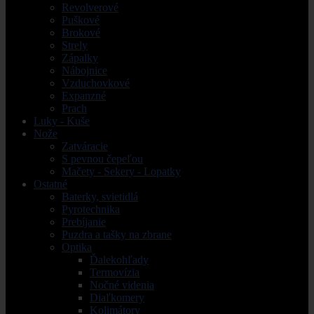
Revolverové
Puškové
Brokové
Strely
Zápalky
Nábojnice
Vzduchovkové
Expanzné
Prach
Luky - Kuše
Nože
Zatváracie
S pevnou čepeľou
Mačety - Sekery - Lopatky
Ostatné
Baterky, svietidlá
Pyrotechnika
Prebíjanie
Puzdra a tašky na zbrane
Optika
Ďalekohľady
Termovízia
Nočné videnia
Diaľkomery
Kolimátory