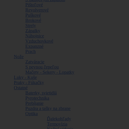
Pištoľové
Revolverové
Puškové
Brokové
Strely
Zápalky
Nábojnice
Vzduchovkové
Expanzné
Prach
Nože
Zatváracie
S pevnou čepeľou
Mačety - Sekery - Lopatky
Luky - Kuše
Praky - Fúkačky
Ostatné
Baterky, svietidlá
Pyrotechnika
Prebíjanie
Puzdra a tašky na zbrane
Optika
Ďalekohľady
Termovízia