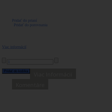
Referencie:
8578
Tovar je na sklade
Pridať do prianí
|
Pridať do porovnania
Akcia -5% platí do 31.12.2024 (pôvodná cena 1145.-€)
Viac informácií
Počet:
Ruger AR-556 bola
Pridať do košíka
Viac Informácií
počas vývoja
intenzívne testovaná
Komentáre
a pri jej výrobe boli použité len tie
najkvalitnejšie komponenty a
materiály. Rám vyrobený zo zliatiny hliníka 7075 - T6. Chróm-
molybdénová hlaveň kovaná za studena má čierny nitridovaný
povrch pre odolnosť voči korózii. Robustná konštrukcia a
spoľahlivosť zbrane sú atribúty, ktoré môžete od značky Ruger
štandardne očakávať.