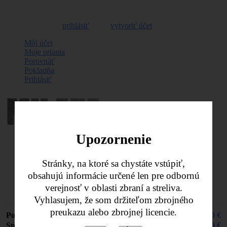
Vitajte, môžete sa
prihlásiť
alebo
vytvoriť účet
Môj účet
Moje priania
Porovnáť
Pokladňa
Prihlásiť
Upozornenie
Nákupný košík -
0,00 €
Stránky, na ktoré sa chystáte vstúpiť,
obsahujú informácie určené len pre odbornú
Naposledy pridané položky
verejnosť v oblasti zbraní a streliva.
Žiadne produkty
Vyhlasujem, že som držiteľom zbrojného
preukazu alebo zbrojnej licencie.
Poštovné
0,00 €
Spolu
0,00 €