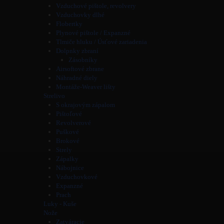
Vzduchové pištole, revolvery
Vzduchovky dlhé
Flobertky
Plynové pištole / Expanzné
Tlmiče hluku / Úsťové zariadenia
Dolpnky zbraní
Zásobníky
Airsoftové zbrane
Náhradné diely
Montáže-Weaver lišty
Strelivo
S okrajovým zápalom
Pištoľové
Revolverové
Puškové
Brokové
Strely
Zápalky
Nábojnice
Vzduchovkové
Expanzné
Prach
Luky - Kuše
Nože
Zatváracie