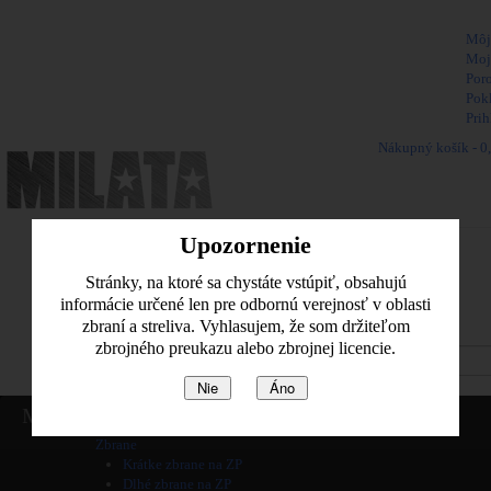
Vitajte,
Môj
Moj
Por
Pok
Prih
Nákupný košík -
0
Naposledy pridané pol
Žiadne produkty
Upozornenie
Poštovné
Spolu
Stránky, na ktoré sa chystáte vstúpiť, obsahujú
informácie určené len pre odbornú verejnosť v oblasti
Pozrieť košik
zbraní a streliva. Vyhlasujem, že som držiteľom
zbrojného preukazu alebo zbrojnej licencie.
Nie
Áno
Home
Menu
Informácie
Zbrane
Krátke zbrane na ZP
Dlhé zbrane na ZP