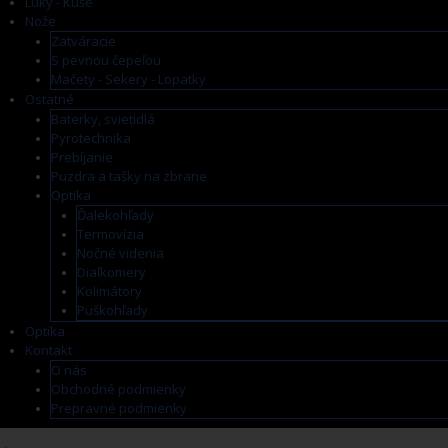
Luky - Kuše
Nože
Zatváracie
S pevnou čepeľou
Mačety - Sekery - Lopatky
Ostatné
Baterky, svietidlá
Pyrotechnika
Prebíjanie
Puzdra a tašky na zbrane
Optika
Ďalekohľady
Termovízia
Nočné videnia
Diaľkomery
Kolimátory
Puškohľady
Optika
Kontakt
O nás
Obchodné podmienky
Prepravné podmienky