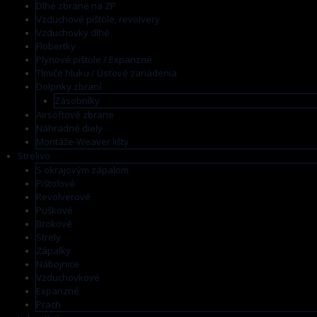
Dlhé zbrane na ZP
Vzduchové pištole, revolvery
Vzduchovky dlhé
Flobertky
Plynové pištole / Expanzné
Tlmiče hluku / Úsťové zariadenia
Dolpnky zbraní
Zásobníky
Airsoftové zbrane
Náhradné diely
Montáže-Weaver lišty
Strelivo
S okrajovým zápalom
Pištoľové
Revolverové
Puškové
Brokové
Strely
Zápalky
Nábojnice
Vzduchovkové
Expanzné
Prach