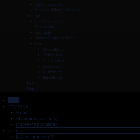
S pevnou čepeľou
Mačety - Sekery - Lopatky
Ostatné
Baterky, svietidlá
Pyrotechnika
Prebíjanie
Puzdra a tašky na zbrane
Optika
Ďalekohľady
Termovízia
Nočné videnia
Diaľkomery
Kolimátory
Puškohľady
Optika
Kontakt
Home
Informácie
O nás
Obchodné podmienky
Prepravné podmienky
Zbrane
Krátke zbrane na ZP