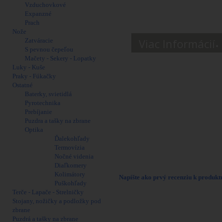
Vzduchovkové
Expanzné
Prach
Nože
Viac Informácií
Zatváracie
S pevnou čepeľou
Mačety - Sekery - Lopatky
Ruger® PC Carbine ™ je praktická, 
Luky - Kuše
muníciou 9x19 mm. Vďaka vymeniteľ
Praky - Fúkačky
a
taktiež zásobníky GLOCK.
Ostatné
PARAMETRE:
Baterky, svietidlá
Dĺžka hlavne: 410 mm (16")
Pyrotechnika
Závit: 1/2-28
Prebíjanie
Celková dĺžka: 820-902 mm
Puzdra a tašky na zbrane
Kapacita zásobníka: 10
Optika
Stúpanie vývrtu hlavne: 1:10" RH
Ďalekohľady
Picatinny lišta: Áno
Termovízia
Povrchová úprava: Type III Hard-Coa
Nočné videnia
Hmotnosť: 3.3 kg
Diaľkomery
Kolimátory
Napíšte ako prvý recenziu k produktu
Puškohľady
Terče - Lapače - Strelničky
30 Ďalšie produkty
Stojany, nožičky a podložky pod
zbrane
Puzdrá a tašky na zbrane