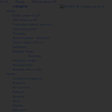
Úvod
>
Zbrane
>
Dlhé zbrane na ZP
>
RUGER PC Carbine kal.9x19
Obchod
Kategória
Zbrane
Viac
Krátke zbrane na ZP
Dlhé zbrane na ZP
Vzduchové pištole, revolvery
Vzduchovky dlhé
Flobertky
Plynové pištole / Expanzné
Tlmiče hluku / Úsťové
zariadenia
Dolpnky zbraní
Zásobníky
Airsoftové zbrane
Náhradné diely
Montáže-Weaver lišty
Strelivo
S okrajovým zápalom
Pištoľové
Revolverové
Puškové
Brokové
Strely
Zápalky
Nábojnice